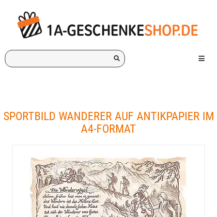
Ich
Menü e
suche
ein
Geschenk
für:
SPORTBILD WANDERER AUF ANTIKPAPIER IM
A4-FORMAT