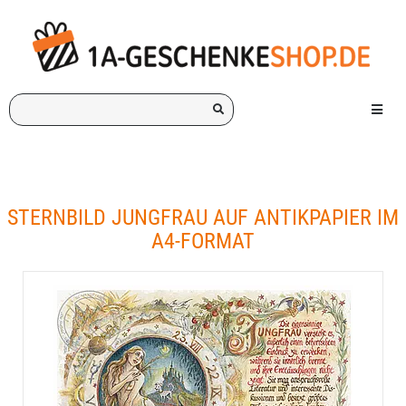
Ich
Menü e
suche
ein
Geschenk
für:
STERNBILD JUNGFRAU AUF ANTIKPAPIER IM
A4-FORMAT