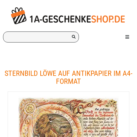
Ich
Menü e
suche
ein
Geschenk
für:
STERNBILD LÖWE AUF ANTIKPAPIER IM A4-
FORMAT