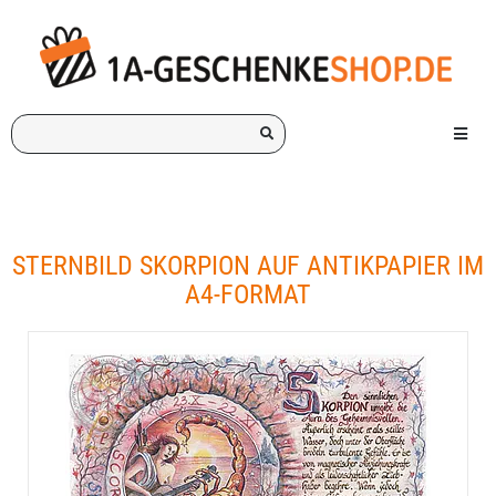
Ich
Menü e
suche
ein
Geschenk
für:
STERNBILD SKORPION AUF ANTIKPAPIER IM
A4-FORMAT