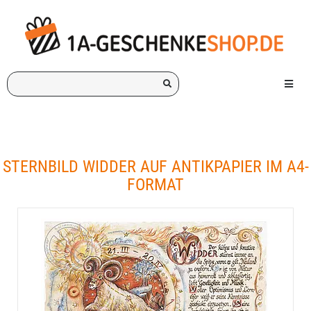
Ich
Menü e
suche
ein
Geschenk
für:
STERNBILD WIDDER AUF ANTIKPAPIER IM A4-
FORMAT