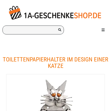
Ich
Menü e
suche
ein
Geschenk
für:
TOILETTENPAPIERHALTER IM DESIGN EINER
KATZE