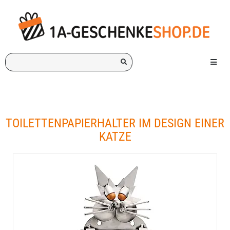
Ich
Menü e
suche
ein
Geschenk
für:
TOILETTENPAPIERHALTER IM DESIGN EINER
KATZE