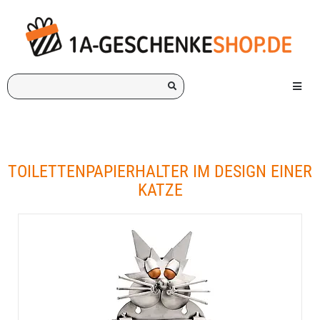
Ich
Menü e
suche
ein
Geschenk
für:
TOILETTENPAPIERHALTER IM DESIGN EINER
KATZE