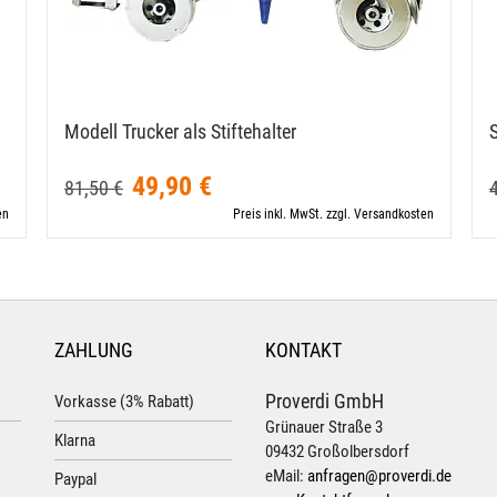
Modell Trucker als Stiftehalter
49,90 €
81,50 €
en
Preis inkl. MwSt. zzgl. Versandkosten
ZAHLUNG
KONTAKT
Proverdi GmbH
Vorkasse (3% Rabatt)
Grünauer Straße 3
Klarna
09432 Großolbersdorf
eMail:
anfragen@proverdi.de
Paypal