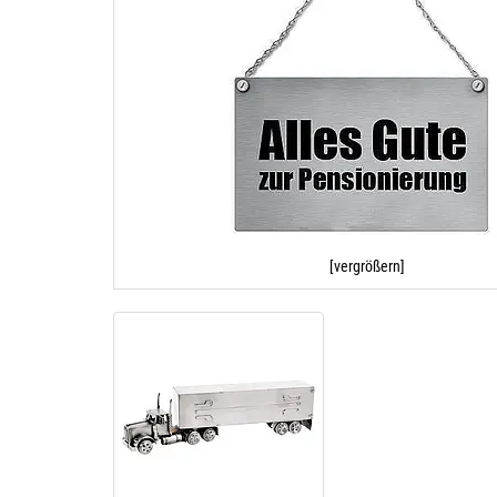
[vergrößern]