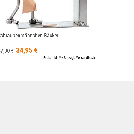
Schraubenmännchen Bäcker
Modell LK
34,95 €
372,00
47,90 €
Preis inkl. MwSt. zzgl. Versandkosten