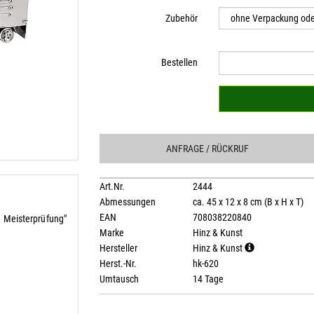
Zubehör
Bestellen
ANFRAGE
/ RÜCKRUF
Art.Nr.
2444
Abmessungen
ca. 45 x 12 x 8 cm (B x H x T)
EAN
708038220840
n Meisterprüfung"
Marke
Hinz & Kunst
Hersteller
Hinz & Kunst
Herst.-Nr.
hk-620
Umtausch
14 Tage