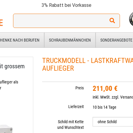
3% Rabatt bei Vorkasse
Ich
suche
ein
Geschenk
HENKE NACH BERUFEN
SCHRAUBENMÄNNCHEN
SONDERANGEBOTE
für:
TRUCKMODELL - LASTKRAFTW
it grossem
AUFLIEGER
lieger als
211,00 €
r
Preis
inkl. MwSt. zzgl.
Versan
Lieferzeit
10 bis 14 Tage
Schild mit Kette
und Wunschtext