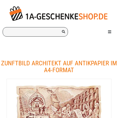
Ich
Menü e
suche
ein
Geschenk
für:
ZUNFTBILD ARCHITEKT AUF ANTIKPAPIER IM
A4-FORMAT