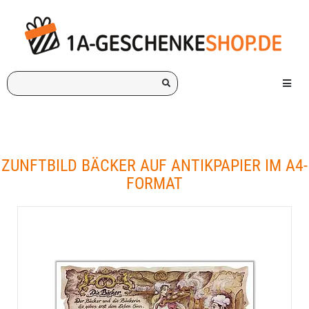
Ich
Menü e
suche
ein
Geschenk
für:
ZUNFTBILD BÄCKER AUF ANTIKPAPIER IM A4-
FORMAT