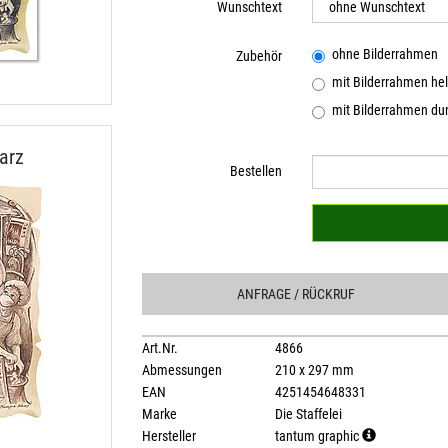
Wunschtext
ohne Bilderrahmen
Zubehör
mit Bilderrahmen hel
mit Bilderrahmen dun
arz
Bestellen
ANFRAGE
/ RÜCKRUF
Art.Nr.
4866
Abmessungen
210 x 297 mm
EAN
4251454648331
Marke
Die Staffelei
Hersteller
tantum graphic