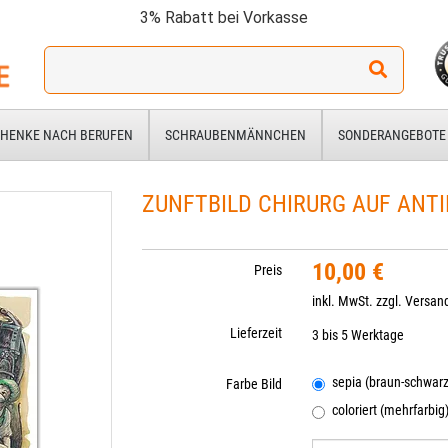
3% Rabatt bei Vorkasse
Ich
suche
ein
Geschenk
HENKE NACH BERUFEN
SCHRAUBENMÄNNCHEN
SONDERANGEBOTE
für:
ZUNFTBILD CHIRURG AUF ANTI
10,00 €
Preis
inkl. MwSt. zzgl.
Versan
Lieferzeit
3 bis 5 Werktage
sepia (braun-schwarz
Farbe Bild
coloriert (mehrfarbig