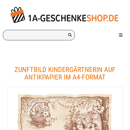
Ich
Menü e
suche
ein
Geschenk
für:
ZUNFTBILD KINDERGÄRTNERIN AUF
ANTIKPAPIER IM A4-FORMAT