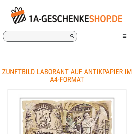
Ich
Menü e
suche
ein
Geschenk
für:
ZUNFTBILD LABORANT AUF ANTIKPAPIER IM
A4-FORMAT