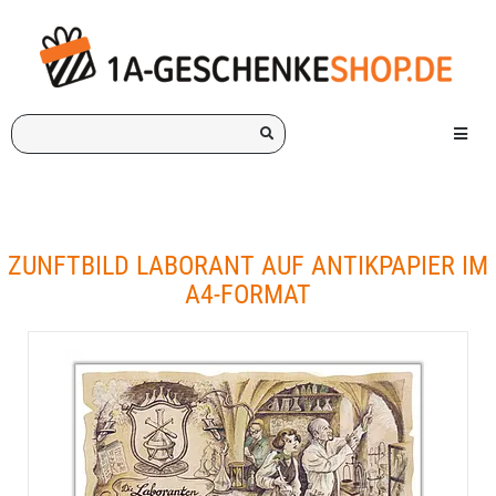
Ich
Menü e
suche
ein
Geschenk
für:
ZUNFTBILD LABORANT AUF ANTIKPAPIER IM
A4-FORMAT