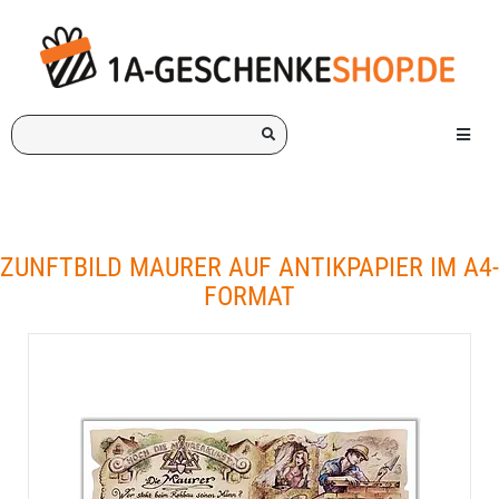
Ich
Menü e
suche
ein
Geschenk
für:
ZUNFTBILD MAURER AUF ANTIKPAPIER IM A4-
FORMAT