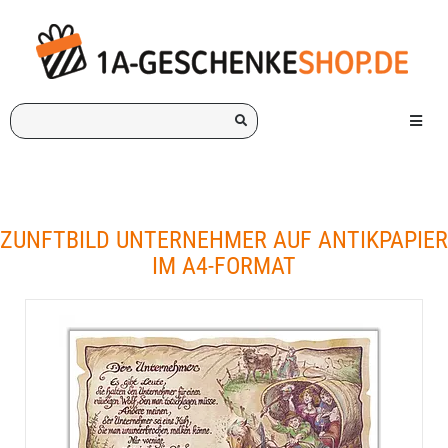
Ich
Menü e
suche
ein
Geschenk
für:
ZUNFTBILD UNTERNEHMER AUF ANTIKPAPIER
IM A4-FORMAT