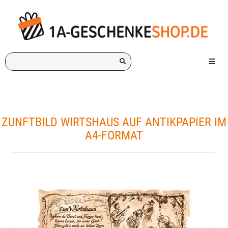
Ich
Menü e
suche
ein
Geschenk
für:
ZUNFTBILD WIRTSHAUS AUF ANTIKPAPIER IM
A4-FORMAT