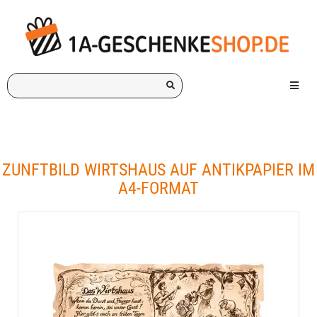
Ich
Menü e
suche
ein
Geschenk
für:
ZUNFTBILD WIRTSHAUS AUF ANTIKPAPIER IM
A4-FORMAT