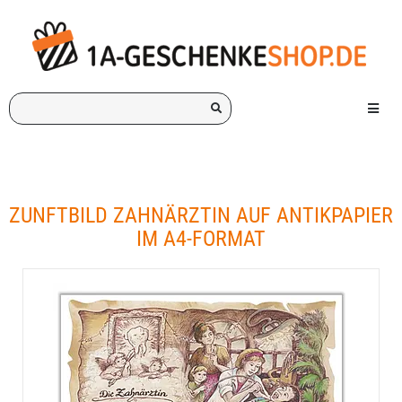
Ich
Menü e
suche
ein
Geschenk
für:
ZUNFTBILD ZAHNÄRZTIN AUF ANTIKPAPIER
IM A4-FORMAT