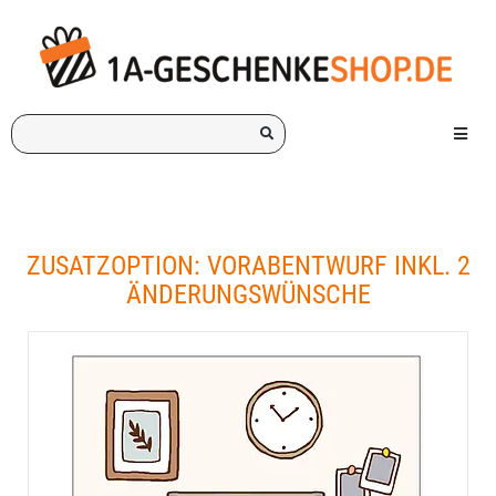
Ich
Menü e
suche
ein
Geschenk
für:
ZUSATZOPTION: VORABENTWURF INKL. 2
ÄNDERUNGSWÜNSCHE