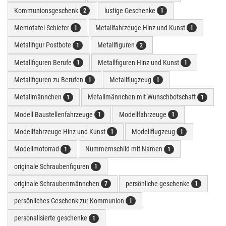
Kommunionsgeschenk
lustige Geschenke
2
1
Memotafel Schiefer
Metallfahrzeuge Hinz und Kunst
1
1
Metallfigur Postbote
Metallfiguren
1
2
Metallfiguren Berufe
Metallfiguren Hinz und Kunst
1
1
Metallfiguren zu Berufen
Metallflugzeug
1
1
Metallmännchen
Metallmännchen mit Wunschbotschaft
1
1
Modell Baustellenfahrzeuge
Modellfahrzeuge
1
1
Modellfahrzeuge Hinz und Kunst
Modellflugzeug
1
1
Modellmotorrad
Nummernschild mit Namen
1
1
originale Schraubenfiguren
1
originale Schraubenmännchen
persönliche geschenke
7
1
persönliches Geschenk zur Kommunion
1
personalisierte geschenke
1