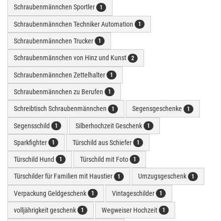
Schraubenmännchen Sportler
1
Schraubenmännchen Techniker Automation
1
Schraubenmännchen Trucker
1
Schraubenmännchen von Hinz und Kunst
2
Schraubenmännchen Zettelhalter
1
Schraubenmännchen zu Berufen
1
Schreibtisch Schraubenmännchen
Segensgeschenke
1
1
Segensschild
Silberhochzeit Geschenk
1
1
Sparkfighter
Türschild aus Schiefer
1
1
Türschild Hund
Türschild mit Foto
1
1
Türschilder für Familien mit Haustier
Umzugsgeschenk
1
1
Verpackung Geldgeschenk
Vintageschilder
1
1
volljährigkeit geschenk
Wegweiser Hochzeit
1
1