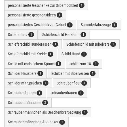
personalisierte Geschenke zur Silberhochzeit
1
personalisierte geschenkideen
1
personalisiertes Geschenk zur Geburt
Sammlerfahrzeuge
1
1
Schieferherz
Schieferschild Herzform
1
1
Schieferschild Hunderassen
Schieferschild mit Bibelvers
1
1
Schieferschild mit Kreide
Schild Hund
1
1
Schild mit christlichem Spruch
schild zum 18.
1
1
Schilder Haustiere
Schilder mit Bibelversen
1
1
Schilder mit Sprüchen
Schraubenfigur
1
1
Schraubenfiguren
schraubenfrauen
1
1
Schraubenmännchen
3
Schraubenmännchen als Geschenkverpackung
1
Schraubenmännchen Apotheker
1