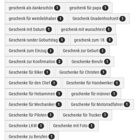
geschenk als dankeschön
geschenk für papa
1
1
geschenk für weinliebhaber
Geschenk Gnadenhochzeit
1
1
Geschenk mit Datum
geschenk mit wunschtext
1
1
Geschenk runder Geburtstag
geschenk zum 18.
1
1
Geschenk zum Einzug
Geschenk zur Geburt
1
1
Geschenk zur Konfirmation
Geschenke Berufe
2
1
Geschenke für Biker
Geschenke für Christen
1
1
Geschenke für den Chef
Geschenke für Handwerker
1
1
Geschenke für Hebammen
geschenke für männer
1
1
Geschenke für Mechaniker
Geschenke für Motorradfahrer
1
1
Geschenke für Piloten
Geschenke für Trucker
1
1
Geschenke LKW
Geschenke mit Foto
1
1
Geschenke zu Berufen
1