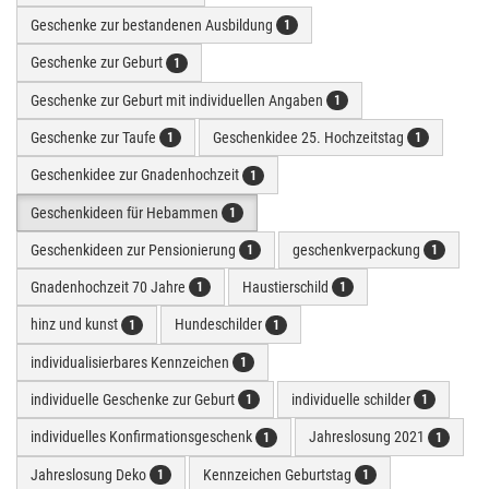
Geschenke zur bestandenen Ausbildung
1
Geschenke zur Geburt
1
Geschenke zur Geburt mit individuellen Angaben
1
Geschenke zur Taufe
Geschenkidee 25. Hochzeitstag
1
1
Geschenkidee zur Gnadenhochzeit
1
Geschenkideen für Hebammen
1
Geschenkideen zur Pensionierung
geschenkverpackung
1
1
Gnadenhochzeit 70 Jahre
Haustierschild
1
1
hinz und kunst
Hundeschilder
1
1
individualisierbares Kennzeichen
1
individuelle Geschenke zur Geburt
individuelle schilder
1
1
individuelles Konfirmationsgeschenk
Jahreslosung 2021
1
1
Jahreslosung Deko
Kennzeichen Geburtstag
1
1