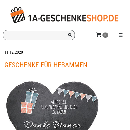
Zum
Hauptinhalt
springen
Ich
Menü e
0
suche
ein
Geschenk
11.12.2020
für:
GESCHENKE FÜR HEBAMMEN