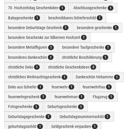
70. Hochzeitstag Geschenkidee
Abschlussgeschenke
1
1
Babygeschenke
beschreibbares Schieferschild
1
1
besondere Geburtstage Geschenk
besondere geschenke
1
1
besondere Geschenke zur Silbernen Hochzeit
1
besondere Metallfiguren
besondere Taufgeschenke
1
1
besonderes dankeschön
christliche Beschilderung
1
1
christliche Deko
christliche Geschenkideen
1
3
christliches Weihnachtsgeschenk
Dankeschön Hebamme
1
1
Deko aus Schiefer
feuerwehr
feuerwehrfrau
1
1
1
feuerwehrgeschenk
feuerwehrman
Flugzeug
1
1
1
Fotogeschenke
Geburtsgeschenke
1
1
Geburtstagsgeschenke
Geburtstagsnummernschild
1
1
geburtstagsschild
Geldgeschenk verpacken
1
1