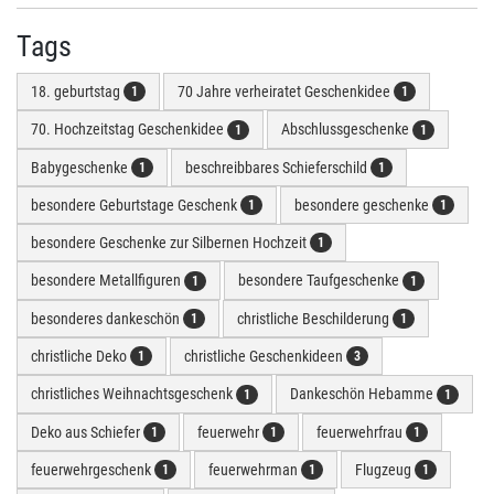
Tags
18. geburtstag
70 Jahre verheiratet Geschenkidee
1
1
70. Hochzeitstag Geschenkidee
Abschlussgeschenke
1
1
Babygeschenke
beschreibbares Schieferschild
1
1
besondere Geburtstage Geschenk
besondere geschenke
1
1
besondere Geschenke zur Silbernen Hochzeit
1
besondere Metallfiguren
besondere Taufgeschenke
1
1
besonderes dankeschön
christliche Beschilderung
1
1
christliche Deko
christliche Geschenkideen
1
3
christliches Weihnachtsgeschenk
Dankeschön Hebamme
1
1
Deko aus Schiefer
feuerwehr
feuerwehrfrau
1
1
1
feuerwehrgeschenk
feuerwehrman
Flugzeug
1
1
1