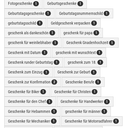
Fotogeschenke
Geburtsgeschenke
1
1
Geburtstagsgeschenke
Geburtstagsnummernschild
1
1
geburtstagsschild
Geldgeschenk verpacken
1
1
geschenk als dankeschön
geschenk für papa
1
1
geschenk für weinliebhaber
Geschenk Gnadenhochzeit
1
1
Geschenk mit Datum
geschenk mit wunschtext
1
1
Geschenk runder Geburtstag
geschenk zum 18.
1
1
Geschenk zum Einzug
Geschenk zur Geburt
1
1
Geschenk zur Konfirmation
Geschenke Berufe
2
1
Geschenke für Biker
Geschenke für Christen
1
1
Geschenke für den Chef
Geschenke für Handwerker
1
1
Geschenke für Hebammen
geschenke für männer
1
1
Geschenke für Mechaniker
Geschenke für Motorradfahrer
1
1