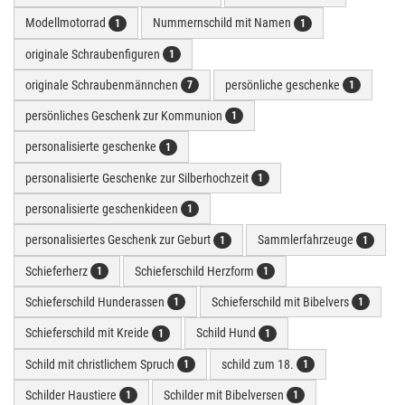
Modellmotorrad
Nummernschild mit Namen
1
1
originale Schraubenfiguren
1
originale Schraubenmännchen
persönliche geschenke
7
1
persönliches Geschenk zur Kommunion
1
personalisierte geschenke
1
personalisierte Geschenke zur Silberhochzeit
1
personalisierte geschenkideen
1
personalisiertes Geschenk zur Geburt
Sammlerfahrzeuge
1
1
Schieferherz
Schieferschild Herzform
1
1
Schieferschild Hunderassen
Schieferschild mit Bibelvers
1
1
Schieferschild mit Kreide
Schild Hund
1
1
Schild mit christlichem Spruch
schild zum 18.
1
1
Schilder Haustiere
Schilder mit Bibelversen
1
1