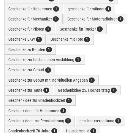
Geschenke für Hebammen
geschenke für männer
1
1
Geschenke für Mechaniker
Geschenke für Motorradfahrer
1
1
Geschenke für Piloten
Geschenke für Trucker
1
1
Geschenke LKW
Geschenke mit Foto
1
1
Geschenke zu Berufen
1
Geschenke zur bestandenen Ausbildung
1
Geschenke zur Geburt
1
Geschenke zur Geburt mit individuellen Angaben
1
Geschenke zur Taufe
Geschenkidee 25. Hochzeitstag
1
1
Geschenkidee zur Gnadenhochzeit
1
Geschenkideen für Hebammen
1
Geschenkideen zur Pensionierung
geschenkverpackung
1
1
Gnadenhochzeit 70 Jahre
Haustierschild
1
1