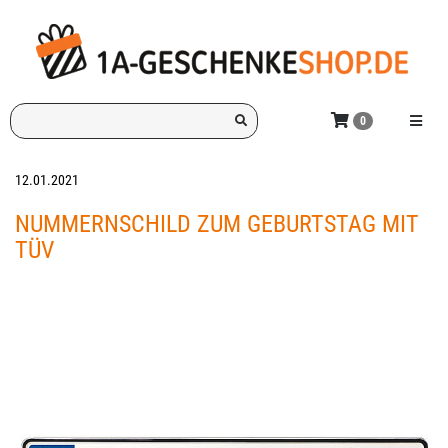
Zum
Hauptinhalt
springen
Ich
Menü e
0
suche
ein
Geschenk
12.01.2021
für:
NUMMERNSCHILD ZUM GEBURTSTAG MIT
TÜV