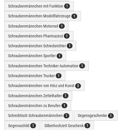
Schraubenmännchen mit Funktion
1
Schraubenmännchen Modellfahrzeuge
1
Schraubenmännchen Motorrad
1
Schraubenmännchen Pharmazeut
1
Schraubenmännchen Schiedsrichter
1
Schraubenmännchen Sportler
1
Schraubenmännchen Techniker Automation
1
Schraubenmännchen Trucker
1
Schraubenmännchen von Hinz und Kunst
2
Schraubenmännchen Zettelhalter
1
Schraubenmännchen zu Berufen
1
Schreibtisch Schraubenmännchen
Segensgeschenke
1
1
Segensschild
Silberhochzeit Geschenk
1
1