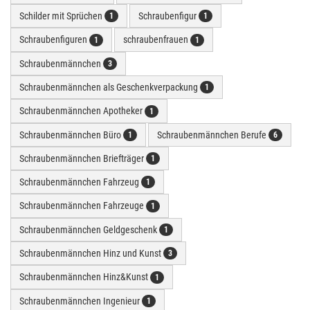
Schilder mit Sprüchen
Schraubenfigur
1
1
Schraubenfiguren
schraubenfrauen
1
1
Schraubenmännchen
3
Schraubenmännchen als Geschenkverpackung
1
Schraubenmännchen Apotheker
1
Schraubenmännchen Büro
Schraubenmännchen Berufe
1
6
Schraubenmännchen Briefträger
1
Schraubenmännchen Fahrzeug
1
Schraubenmännchen Fahrzeuge
1
Schraubenmännchen Geldgeschenk
1
Schraubenmännchen Hinz und Kunst
3
Schraubenmännchen Hinz&Kunst
1
Schraubenmännchen Ingenieur
1