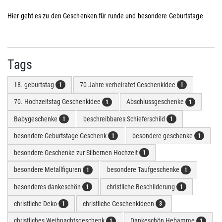
Hier geht es zu den Geschenken für runde und besondere Geburtstage
Tags
18. geburtstag
70 Jahre verheiratet Geschenkidee
1
1
70. Hochzeitstag Geschenkidee
Abschlussgeschenke
1
1
Babygeschenke
beschreibbares Schieferschild
1
1
besondere Geburtstage Geschenk
besondere geschenke
1
1
besondere Geschenke zur Silbernen Hochzeit
1
besondere Metallfiguren
besondere Taufgeschenke
1
1
besonderes dankeschön
christliche Beschilderung
1
1
christliche Deko
christliche Geschenkideen
1
3
christliches Weihnachtsgeschenk
Dankeschön Hebamme
1
1