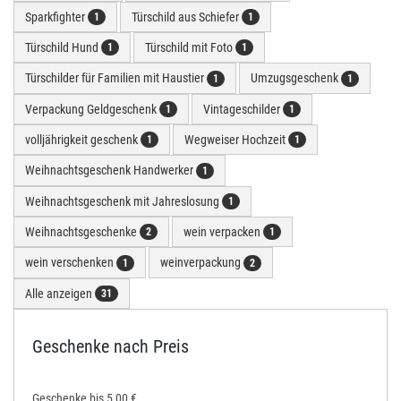
Sparkfighter
Türschild aus Schiefer
1
1
Türschild Hund
Türschild mit Foto
1
1
Türschilder für Familien mit Haustier
Umzugsgeschenk
1
1
Verpackung Geldgeschenk
Vintageschilder
1
1
volljährigkeit geschenk
Wegweiser Hochzeit
1
1
Weihnachtsgeschenk Handwerker
1
Weihnachtsgeschenk mit Jahreslosung
1
Weihnachtsgeschenke
wein verpacken
2
1
wein verschenken
weinverpackung
1
2
Alle anzeigen
31
Geschenke nach Preis
Geschenke bis 5,00 €