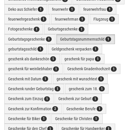
Deko aus Schiefer
feuerwehr
feuerwehrfrau
1
1
1
feuerwehrgeschenk
feuerwehrman
Flugzeug
1
1
1
Fotogeschenke
Geburtsgeschenke
1
1
Geburtstagsgeschenke
Geburtstagsnummernschild
1
1
geburtstagsschild
Geldgeschenk verpacken
1
1
geschenk als dankeschön
geschenk für papa
1
1
geschenk für weinliebhaber
Geschenk Gnadenhochzeit
1
1
Geschenk mit Datum
geschenk mit wunschtext
1
1
Geschenk runder Geburtstag
geschenk zum 18.
1
1
Geschenk zum Einzug
Geschenk zur Geburt
1
1
Geschenk zur Konfirmation
Geschenke Berufe
2
1
Geschenke für Biker
Geschenke für Christen
1
1
Geschenke für den Chef
Geschenke für Handwerker
1
1