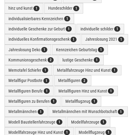
hinz und kunst
Hundeschilder
1
1
individualisierbares Kennzeichen
1
individuelle Geschenke zur Geburt
individuelle schilder
1
1
individuelles Konfirmationsgeschenk
Jahreslosung 2021
1
1
Jahreslosung Deko
Kennzeichen Geburtstag
1
1
Kommunionsgeschenk
lustige Geschenke
2
1
Memotafel Schiefer
Metallfahrzeuge Hinz und Kunst
1
1
Metallfigur Postbote
Metallfiguren
1
2
Metallfiguren Berufe
Metallfiguren Hinz und Kunst
1
1
Metallfiguren zu Berufen
Metallflugzeug
1
1
Metallmännchen
Metallmännchen mit Wunschbotschaft
1
1
Modell Baustellenfahrzeuge
Modellfahrzeuge
1
1
Modellfahrzeuge Hinz und Kunst
Modellflugzeug
1
1