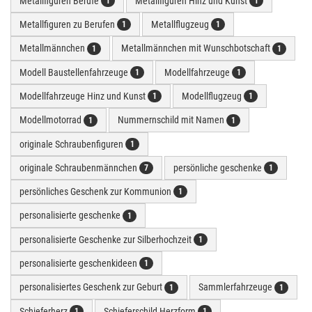
Metallfiguren Berufe
Metallfiguren Hinz und Kunst
1
1
Metallfiguren zu Berufen
Metallflugzeug
1
1
Metallmännchen
Metallmännchen mit Wunschbotschaft
1
1
Modell Baustellenfahrzeuge
Modellfahrzeuge
1
1
Modellfahrzeuge Hinz und Kunst
Modellflugzeug
1
1
Modellmotorrad
Nummernschild mit Namen
1
1
originale Schraubenfiguren
1
originale Schraubenmännchen
persönliche geschenke
7
1
persönliches Geschenk zur Kommunion
1
personalisierte geschenke
1
personalisierte Geschenke zur Silberhochzeit
1
personalisierte geschenkideen
1
personalisiertes Geschenk zur Geburt
Sammlerfahrzeuge
1
1
Schieferherz
Schieferschild Herzform
1
1