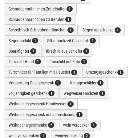
Schraubenmännchen Zettelhalter
1
Schraubenmännchen zu Berufen
1
Schreibtisch Schraubenmännchen
Segensgeschenke
1
1
Segensschild
Silberhochzeit Geschenk
1
1
Sparkfighter
Türschild aus Schiefer
1
1
Türschild Hund
Türschild mit Foto
1
1
Türschilder für Familien mit Haustier
Umzugsgeschenk
1
1
Verpackung Geldgeschenk
Vintageschilder
1
1
volljährigkeit geschenk
Wegweiser Hochzeit
1
1
Weihnachtsgeschenk Handwerker
1
Weihnachtsgeschenk mit Jahreslosung
1
Weihnachtsgeschenke
wein verpacken
2
1
wein verschenken
weinverpackung
1
2