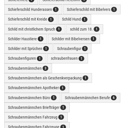
Schieferschild Hunderassen
Schieferschild mit Bibelvers
1
1
Schieferschild mit Kreide
Schild Hund
1
1
Schild mit christlichem Spruch
schild zum 18.
1
1
Schilder Haustiere
Schilder mit Bibelversen
1
1
Schilder mit Sprüchen
Schraubenfigur
1
1
Schraubenfiguren
schraubenfrauen
1
1
Schraubenmännchen
3
Schraubenmännchen als Geschenkverpackung
1
Schraubenmännchen Apotheker
1
Schraubenmännchen Büro
Schraubenmännchen Berufe
1
6
Schraubenmännchen Briefträger
1
Schraubenmännchen Fahrzeug
1
Schraubenmännchen Fahrzeuge
1