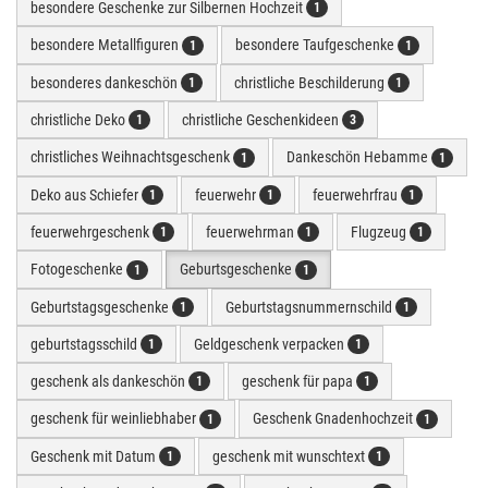
besondere Geschenke zur Silbernen Hochzeit
1
besondere Metallfiguren
besondere Taufgeschenke
1
1
besonderes dankeschön
christliche Beschilderung
1
1
christliche Deko
christliche Geschenkideen
1
3
christliches Weihnachtsgeschenk
Dankeschön Hebamme
1
1
Deko aus Schiefer
feuerwehr
feuerwehrfrau
1
1
1
feuerwehrgeschenk
feuerwehrman
Flugzeug
1
1
1
Fotogeschenke
Geburtsgeschenke
1
1
Geburtstagsgeschenke
Geburtstagsnummernschild
1
1
geburtstagsschild
Geldgeschenk verpacken
1
1
geschenk als dankeschön
geschenk für papa
1
1
geschenk für weinliebhaber
Geschenk Gnadenhochzeit
1
1
Geschenk mit Datum
geschenk mit wunschtext
1
1