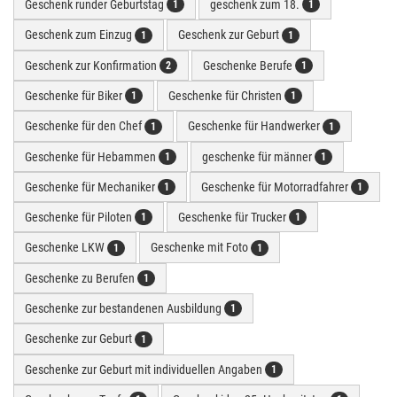
Geschenk runder Geburtstag
geschenk zum 18.
1
1
Geschenk zum Einzug
Geschenk zur Geburt
1
1
Geschenk zur Konfirmation
Geschenke Berufe
2
1
Geschenke für Biker
Geschenke für Christen
1
1
Geschenke für den Chef
Geschenke für Handwerker
1
1
Geschenke für Hebammen
geschenke für männer
1
1
Geschenke für Mechaniker
Geschenke für Motorradfahrer
1
1
Geschenke für Piloten
Geschenke für Trucker
1
1
Geschenke LKW
Geschenke mit Foto
1
1
Geschenke zu Berufen
1
Geschenke zur bestandenen Ausbildung
1
Geschenke zur Geburt
1
Geschenke zur Geburt mit individuellen Angaben
1