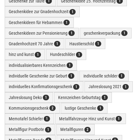
Geschenke zur Taufe
Geschenkidee 25. Hochzeitstag
1
1
Geschenkidee zur Gnadenhochzeit
1
Geschenkideen für Hebammen
1
Geschenkideen zur Pensionierung
geschenkverpackung
1
1
Gnadenhochzeit 70 Jahre
Haustierschild
1
1
hinz und kunst
Hundeschilder
1
1
individualisierbares Kennzeichen
1
individuelle Geschenke zur Geburt
individuelle schilder
1
1
individuelles Konfirmationsgeschenk
Jahreslosung 2021
1
1
Jahreslosung Deko
Kennzeichen Geburtstag
1
1
Kommunionsgeschenk
lustige Geschenke
2
1
Memotafel Schiefer
Metallfahrzeuge Hinz und Kunst
1
1
Metallfigur Postbote
Metallfiguren
1
2