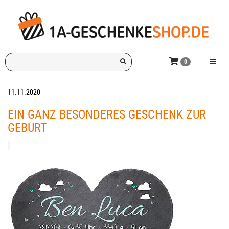
Zum
Hauptinhalt
springen
Ich
Menü e
0
suche
ein
Geschenk
11.11.2020
für:
EIN GANZ BESONDERES GESCHENK ZUR
GEBURT