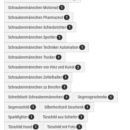
Schraubenmännchen Motorrad
1
Schraubenmännchen Pharmazeut
1
Schraubenmännchen Schiedsrichter
1
Schraubenmännchen Sportler
1
Schraubenmännchen Techniker Automation
1
Schraubenmännchen Trucker
1
Schraubenmännchen von Hinz und Kunst
2
Schraubenmännchen Zettelhalter
1
Schraubenmännchen zu Berufen
1
Schreibtisch Schraubenmännchen
Segensgeschenke
1
1
Segensschild
Silberhochzeit Geschenk
1
1
Sparkfighter
Türschild aus Schiefer
1
1
Türschild Hund
Türschild mit Foto
1
1