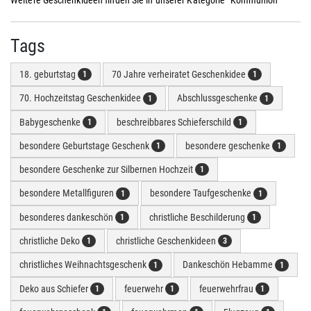
Weitere Geschenkideen finden Sie in unserer Kategorie "Kommunion"
Tags
18. geburtstag
70 Jahre verheiratet Geschenkidee
1
1
70. Hochzeitstag Geschenkidee
Abschlussgeschenke
1
1
Babygeschenke
beschreibbares Schieferschild
1
1
besondere Geburtstage Geschenk
besondere geschenke
1
1
besondere Geschenke zur Silbernen Hochzeit
1
besondere Metallfiguren
besondere Taufgeschenke
1
1
besonderes dankeschön
christliche Beschilderung
1
1
christliche Deko
christliche Geschenkideen
1
3
christliches Weihnachtsgeschenk
Dankeschön Hebamme
1
1
Deko aus Schiefer
feuerwehr
feuerwehrfrau
1
1
1