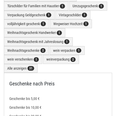
Türschilder für Familien mit Haustier
Umzugsgeschenk
1
1
Verpackung Geldgeschenk
Vintageschilder
1
1
volljährigkeit geschenk
Wegweiser Hochzeit
1
1
Weihnachtsgeschenk Handwerker
1
Weihnachtsgeschenk mit Jahreslosung
1
Weihnachtsgeschenke
wein verpacken
2
1
wein verschenken
weinverpackung
1
2
Alle anzeigen
31
Geschenke nach Preis
Geschenke bis 5,00 €
Geschenke bis 10,00 €