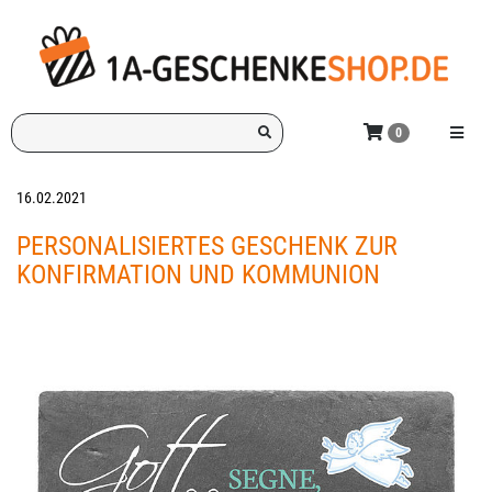
Zum
Hauptinhalt
springen
Ich
Menü e
0
suche
ein
Geschenk
16.02.2021
für:
PERSONALISIERTES GESCHENK ZUR
KONFIRMATION UND KOMMUNION