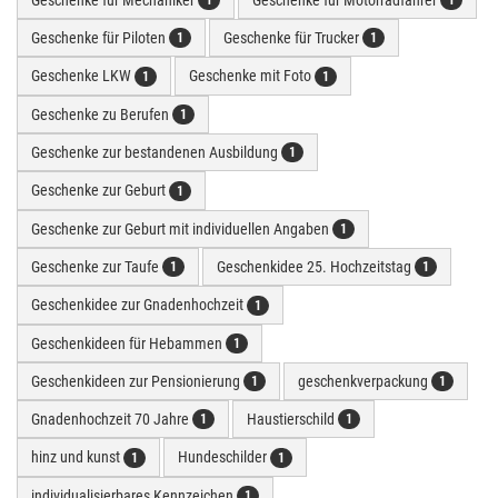
1
1
Geschenke für Piloten
Geschenke für Trucker
1
1
Geschenke LKW
Geschenke mit Foto
1
1
Geschenke zu Berufen
1
Geschenke zur bestandenen Ausbildung
1
Geschenke zur Geburt
1
Geschenke zur Geburt mit individuellen Angaben
1
Geschenke zur Taufe
Geschenkidee 25. Hochzeitstag
1
1
Geschenkidee zur Gnadenhochzeit
1
Geschenkideen für Hebammen
1
Geschenkideen zur Pensionierung
geschenkverpackung
1
1
Gnadenhochzeit 70 Jahre
Haustierschild
1
1
hinz und kunst
Hundeschilder
1
1
individualisierbares Kennzeichen
1