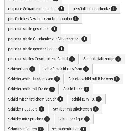
originale Schraubenmännchen
persönliche geschenke
7
1
persönliches Geschenk zur Kommunion
1
personalisierte geschenke
1
personalisierte Geschenke zur Silberhochzeit
1
personalisierte geschenkideen
1
personalisiertes Geschenk zur Geburt
Sammlerfahrzeuge
1
1
Schieferherz
Schieferschild Herzform
1
1
Schieferschild Hunderassen
Schieferschild mit Bibelvers
1
1
Schieferschild mit Kreide
Schild Hund
1
1
Schild mit christlichem Spruch
schild zum 18.
1
1
Schilder Haustiere
Schilder mit Bibelversen
1
1
Schilder mit Sprüchen
Schraubenfigur
1
1
Schraubenfiguren
schraubenfrauen
1
1