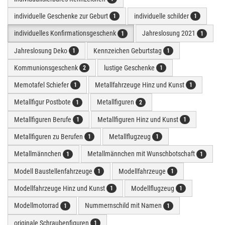
individuelle Geschenke zur Geburt
individuelle schilder
1
1
individuelles Konfirmationsgeschenk
Jahreslosung 2021
1
1
Jahreslosung Deko
Kennzeichen Geburtstag
1
1
Kommunionsgeschenk
lustige Geschenke
2
1
Memotafel Schiefer
Metallfahrzeuge Hinz und Kunst
1
1
Metallfigur Postbote
Metallfiguren
1
2
Metallfiguren Berufe
Metallfiguren Hinz und Kunst
1
1
Metallfiguren zu Berufen
Metallflugzeug
1
1
Metallmännchen
Metallmännchen mit Wunschbotschaft
1
1
Modell Baustellenfahrzeuge
Modellfahrzeuge
1
1
Modellfahrzeuge Hinz und Kunst
Modellflugzeug
1
1
Modellmotorrad
Nummernschild mit Namen
1
1
originale Schraubenfiguren
1