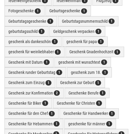
feuerwehrgeschenk
feuerwehrman
Flugzeug
1
1
1
Fotogeschenke
Geburtsgeschenke
1
1
Geburtstagsgeschenke
Geburtstagsnummernschild
1
1
geburtstagsschild
Geldgeschenk verpacken
1
1
geschenk als dankeschön
geschenk für papa
1
1
geschenk für weinliebhaber
Geschenk Gnadenhochzeit
1
1
Geschenk mit Datum
geschenk mit wunschtext
1
1
Geschenk runder Geburtstag
geschenk zum 18.
1
1
Geschenk zum Einzug
Geschenk zur Geburt
1
1
Geschenk zur Konfirmation
Geschenke Berufe
2
1
Geschenke für Biker
Geschenke für Christen
1
1
Geschenke für den Chef
Geschenke für Handwerker
1
1
Geschenke für Hebammen
geschenke für männer
1
1
Geschenke für Mechaniker
Geschenke für Motorradfahrer