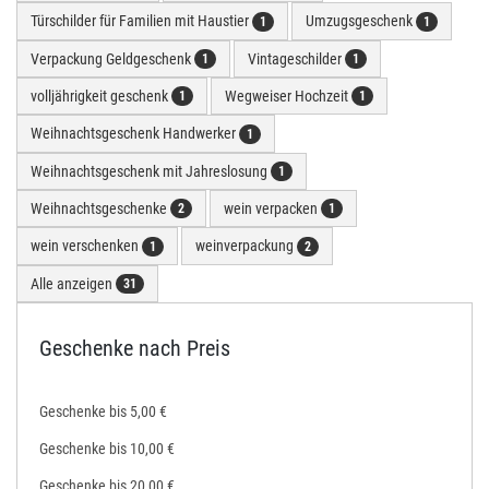
Türschilder für Familien mit Haustier
Umzugsgeschenk
1
1
Verpackung Geldgeschenk
Vintageschilder
1
1
volljährigkeit geschenk
Wegweiser Hochzeit
1
1
Weihnachtsgeschenk Handwerker
1
Weihnachtsgeschenk mit Jahreslosung
1
Weihnachtsgeschenke
wein verpacken
2
1
wein verschenken
weinverpackung
1
2
Alle anzeigen
31
Geschenke nach Preis
Geschenke bis 5,00 €
Geschenke bis 10,00 €
Geschenke bis 20,00 €