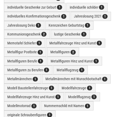
individuelle Geschenke zur Geburt
individuelle schilder
1
1
individuelles Konfirmationsgeschenk
Jahreslosung 2021
1
1
Jahreslosung Deko
Kennzeichen Geburtstag
1
1
Kommunionsgeschenk
lustige Geschenke
2
1
Memotafel Schiefer
Metallfahrzeuge Hinz und Kunst
1
1
Metallfigur Postbote
Metallfiguren
1
2
Metallfiguren Berufe
Metallfiguren Hinz und Kunst
1
1
Metallfiguren zu Berufen
Metallflugzeug
1
1
Metallmännchen
Metallmännchen mit Wunschbotschaft
1
1
Modell Baustellenfahrzeuge
Modellfahrzeuge
1
1
Modellfahrzeuge Hinz und Kunst
Modellflugzeug
1
1
Modellmotorrad
Nummernschild mit Namen
1
1
originale Schraubenfiguren
1