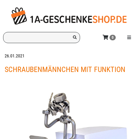
Zum
Hauptinhalt
springen
Ich
Menü e
0
suche
ein
Geschenk
26.01.2021
für:
SCHRAUBENMÄNNCHEN MIT FUNKTION