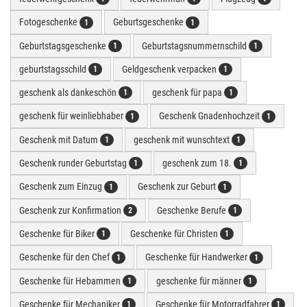
Fotogeschenke
Geburtsgeschenke
1
1
Geburtstagsgeschenke
Geburtstagsnummernschild
1
1
geburtstagsschild
Geldgeschenk verpacken
1
1
geschenk als dankeschön
geschenk für papa
1
1
geschenk für weinliebhaber
Geschenk Gnadenhochzeit
1
1
Geschenk mit Datum
geschenk mit wunschtext
1
1
Geschenk runder Geburtstag
geschenk zum 18.
1
1
Geschenk zum Einzug
Geschenk zur Geburt
1
1
Geschenk zur Konfirmation
Geschenke Berufe
2
1
Geschenke für Biker
Geschenke für Christen
1
1
Geschenke für den Chef
Geschenke für Handwerker
1
1
Geschenke für Hebammen
geschenke für männer
1
1
Geschenke für Mechaniker
Geschenke für Motorradfahrer
1
1