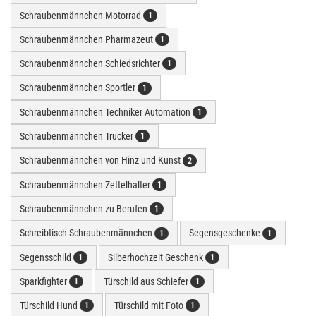
Schraubenmännchen Motorrad
1
Schraubenmännchen Pharmazeut
1
Schraubenmännchen Schiedsrichter
1
Schraubenmännchen Sportler
1
Schraubenmännchen Techniker Automation
1
Schraubenmännchen Trucker
1
Schraubenmännchen von Hinz und Kunst
2
Schraubenmännchen Zettelhalter
1
Schraubenmännchen zu Berufen
1
Schreibtisch Schraubenmännchen
Segensgeschenke
1
1
Segensschild
Silberhochzeit Geschenk
1
1
Sparkfighter
Türschild aus Schiefer
1
1
Türschild Hund
Türschild mit Foto
1
1