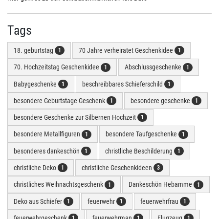
Tags
18. geburtstag
70 Jahre verheiratet Geschenkidee
1
1
70. Hochzeitstag Geschenkidee
Abschlussgeschenke
1
1
Babygeschenke
beschreibbares Schieferschild
1
1
besondere Geburtstage Geschenk
besondere geschenke
1
1
besondere Geschenke zur Silbernen Hochzeit
1
besondere Metallfiguren
besondere Taufgeschenke
1
1
besonderes dankeschön
christliche Beschilderung
1
1
christliche Deko
christliche Geschenkideen
1
3
christliches Weihnachtsgeschenk
Dankeschön Hebamme
1
1
Deko aus Schiefer
feuerwehr
feuerwehrfrau
1
1
1
feuerwehrgeschenk
feuerwehrman
Flugzeug
1
1
1