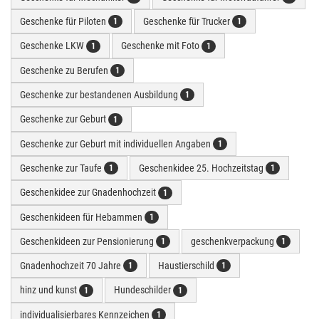
Geschenke für Piloten
Geschenke für Trucker
1
1
Geschenke LKW
Geschenke mit Foto
1
1
Geschenke zu Berufen
1
Geschenke zur bestandenen Ausbildung
1
Geschenke zur Geburt
1
Geschenke zur Geburt mit individuellen Angaben
1
Geschenke zur Taufe
Geschenkidee 25. Hochzeitstag
1
1
Geschenkidee zur Gnadenhochzeit
1
Geschenkideen für Hebammen
1
Geschenkideen zur Pensionierung
geschenkverpackung
1
1
Gnadenhochzeit 70 Jahre
Haustierschild
1
1
hinz und kunst
Hundeschilder
1
1
individualisierbares Kennzeichen
1