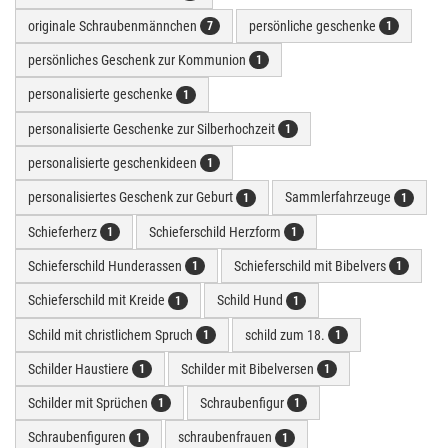
originale Schraubenmännchen
persönliche geschenke
7
1
persönliches Geschenk zur Kommunion
1
personalisierte geschenke
1
personalisierte Geschenke zur Silberhochzeit
1
personalisierte geschenkideen
1
personalisiertes Geschenk zur Geburt
Sammlerfahrzeuge
1
1
Schieferherz
Schieferschild Herzform
1
1
Schieferschild Hunderassen
Schieferschild mit Bibelvers
1
1
Schieferschild mit Kreide
Schild Hund
1
1
Schild mit christlichem Spruch
schild zum 18.
1
1
Schilder Haustiere
Schilder mit Bibelversen
1
1
Schilder mit Sprüchen
Schraubenfigur
1
1
Schraubenfiguren
schraubenfrauen
1
1