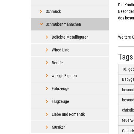
Die Konfi
Schmuck
Besondere
des beso
Schraubenmännchen
Beliebte Metallfiguren
Weitere 
Wired Line
Tags
Berufe
18. ge
witzige Figuren
Babyg
Fahrzeuge
besond
besond
Flugzeuge
christ
Liebe und Romantik
feuerw
Musiker
Geburt