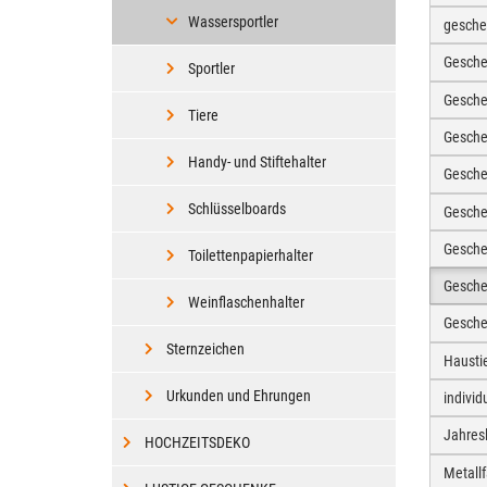
Wassersportler
gesche
Gesche
Sportler
Gesche
Tiere
Gesche
Handy- und Stiftehalter
Gesch
Schlüsselboards
Gesche
Gesche
Toilettenpapierhalter
Gesche
Weinflaschenhalter
Gesche
Sternzeichen
Hausti
Urkunden und Ehrungen
individ
Jahres
HOCHZEITSDEKO
Metall