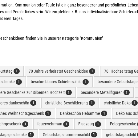
rmation, Kommunion oder Taufe ist ein ganz besonderer und persönlicher Leben
s und Persönliches sein. Wir empfehlen z.B. das individualisierbare Schiefers
nderen Tages.
Geschenkideen finden Sie in unserer Kategorie "Kommunion"
burtstag
70 Jahre verheiratet Geschenkidee
70. Hochzeitstag G
1
1
eschenke
beschreibbares Schieferschild
besondere Geburtstag
1
1
ere Geschenke zur Silbernen Hochzeit
besondere Metallfiguren
1
1
eres dankeschön
christliche Beschilderung
christliche Deko
1
1
1
liches Weihnachtsgeschenk
Dankeschön Hebamme
Deko aus Sc
1
1
ehrgeschenk
feuerwehrman
Flugzeug
Fotogeschenke
1
1
1
stagsgeschenke
Geburtstagsnummernschild
geburtstagsschild
1
1