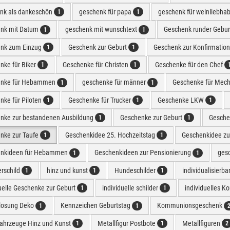
nk als dankeschön
geschenk für papa
geschenk für weinliebha
1
1
nk mit Datum
geschenk mit wunschtext
Geschenk runder Gebur
1
1
nk zum Einzug
Geschenk zur Geburt
Geschenk zur Konfirmatio
1
1
nke für Biker
Geschenke für Christen
Geschenke für den Chef
1
1
enke für Hebammen
geschenke für männer
Geschenke für Mech
1
1
nke für Piloten
Geschenke für Trucker
Geschenke LKW
1
1
1
nke zur bestandenen Ausbildung
Geschenke zur Geburt
Geschen
1
1
nke zur Taufe
Geschenkidee 25. Hochzeitstag
Geschenkidee zu
1
1
nkideen für Hebammen
Geschenkideen zur Pensionierung
ges
1
1
erschild
hinz und kunst
Hundeschilder
individualisierb
1
1
1
uelle Geschenke zur Geburt
individuelle schilder
individuelles K
1
1
losung Deko
Kennzeichen Geburtstag
Kommunionsgeschenk
1
1
fahrzeuge Hinz und Kunst
Metallfigur Postbote
Metallfiguren
1
1
2