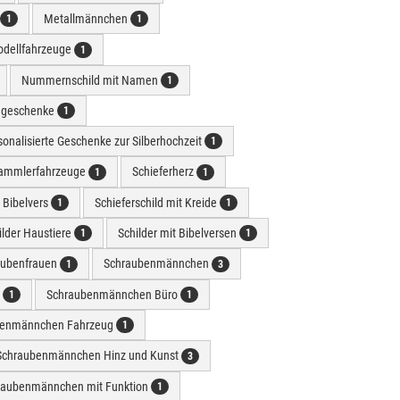
Metallmännchen
1
1
dellfahrzeuge
1
Nummernschild mit Namen
1
e geschenke
1
sonalisierte Geschenke zur Silberhochzeit
1
ammlerfahrzeuge
Schieferherz
1
1
t Bibelvers
Schieferschild mit Kreide
1
1
ilder Haustiere
Schilder mit Bibelversen
1
1
aubenfrauen
Schraubenmännchen
1
3
r
Schraubenmännchen Büro
1
1
benmännchen Fahrzeug
1
Schraubenmännchen Hinz und Kunst
3
raubenmännchen mit Funktion
1