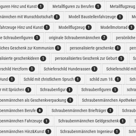
figuren Hinz und Kunst
Metallfiguren zu Berufen
Metallflugzeug
1
1
männchen mit Wunschbotschaft
Modell Baustellenfahrzeuge
Mo
1
1
fahrzeuge Hinz und Kunst
Modellflugzeug
Modellmotorrad
1
1
1
ale Schraubenfiguren
originale Schraubenmännchen
persönlich
1
7
liches Geschenk zur Kommunion
personalisierte geschenke
per
1
1
alisierte geschenkideen
personalisiertes Geschenk zur Geburt
S
1
1
erschild Herzform
Schieferschild Hunderassen
Schieferschild mi
1
1
 Hund
Schild mit christlichem Spruch
schild zum 18.
Sch
1
1
1
er mit Sprüchen
Schraubenfigur
Schraubenfiguren
schr
1
1
1
benmännchen als Geschenkverpackung
Schraubenmännchen Apotheke
1
benmännchen Berufe
Schraubenmännchen Briefträger
Schrau
6
1
ubenmännchen Fahrzeuge
Schraubenmännchen Geldgeschenk
1
1
benmännchen Hinz&Kunst
Schraubenmännchen Ingenieur
Sch
1
1