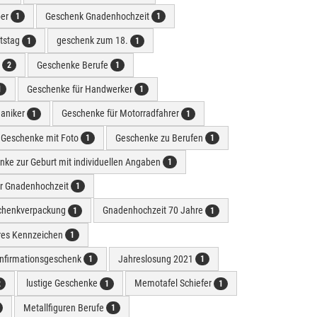
ber
Geschenk Gnadenhochzeit
1
1
tstag
geschenk zum 18.
1
1
n
Geschenke Berufe
2
1
Geschenke für Handwerker
1
1
aniker
Geschenke für Motorradfahrer
1
1
Geschenke mit Foto
Geschenke zu Berufen
1
1
ke zur Geburt mit individuellen Angaben
1
r Gnadenhochzeit
1
chenkverpackung
Gnadenhochzeit 70 Jahre
1
1
ares Kennzeichen
1
onfirmationsgeschenk
Jahreslosung 2021
1
1
lustige Geschenke
Memotafel Schiefer
2
1
1
Metallfiguren Berufe
1