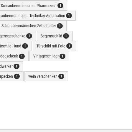
Schraubenmännchen Pharmazeut
1
raubenmännchen Techniker Automation
1
Schraubenmännchen Zettelhalter
1
gensgeschenke
Segensschild
1
1
ürschild Hund
Türschild mit Foto
1
1
ldgeschenk
Vintageschilder
1
1
dwerker
1
erpacken
wein verschenken
1
1