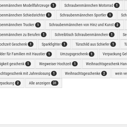
benmännchen Modellfahrzeuge
Schraubenmännchen Motorrad
1
1
benmännchen Schiedsrichter
Schraubenmännchen Sportler
Sch
1
1
benmännchen Trucker
Schraubenmännchen von Hinz und Kunst
1
2
benmännchen zu Berufen
Schreibtisch Schraubenmännchen
Se
1
1
hochzeit Geschenk
Sparkfighter
Türschild aus Schiefer
T
1
1
1
lder für Familien mit Haustier
Umzugsgeschenk
Verpackung Ge
1
1
rigkeit geschenk
Wegweiser Hochzeit
Weihnachtsgeschenk Han
1
1
chtsgeschenk mit Jahreslosung
Weihnachtsgeschenke
wein v
1
2
rpackung
Alle anzeigen
2
31