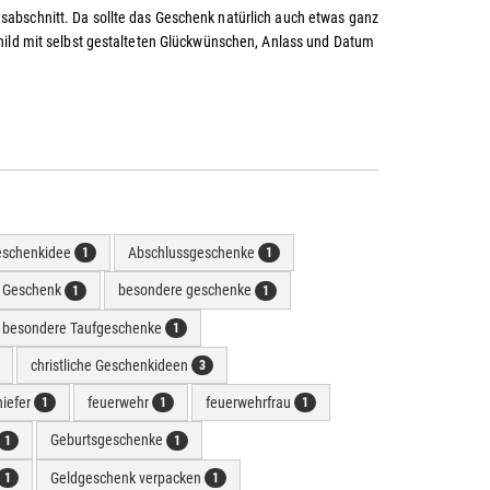
sabschnitt. Da sollte das Geschenk natürlich auch etwas ganz
child mit selbst gestalteten Glückwünschen, Anlass und Datum
eschenkidee
Abschlussgeschenke
1
1
e Geschenk
besondere geschenke
1
1
besondere Taufgeschenke
1
christliche Geschenkideen
3
hiefer
feuerwehr
feuerwehrfrau
1
1
1
Geburtsgeschenke
1
1
Geldgeschenk verpacken
1
1