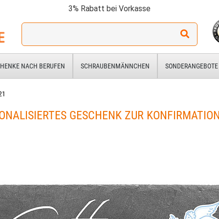
3% Rabatt bei Vorkasse
Ich
suche
ein
Geschenk
HENKE NACH BERUFEN
SCHRAUBENMÄNNCHEN
SONDERANGEBOTE
für:
21
ONALISIERTES GESCHENK ZUR KONFIRMATIO