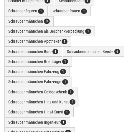
Schilder mit Sprüchen
Schraubenfigur
1
1
Schraubenfiguren
schraubenfrauen
1
1
Schraubenmännchen
3
Schraubenmännchen als Geschenkverpackung
1
Schraubenmännchen Apotheker
1
Schraubenmännchen Büro
Schraubenmännchen Berufe
1
6
Schraubenmännchen Briefträger
1
Schraubenmännchen Fahrzeug
1
Schraubenmännchen Fahrzeuge
1
Schraubenmännchen Geldgeschenk
1
Schraubenmännchen Hinz und Kunst
3
Schraubenmännchen Hinz&Kunst
1
Schraubenmännchen Ingenieur
1