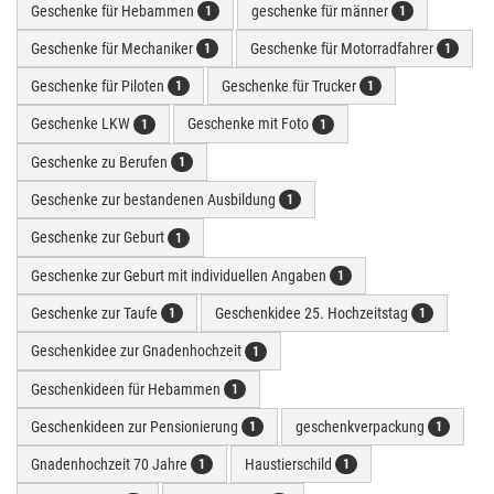
Geschenke für Hebammen
geschenke für männer
1
1
Geschenke für Mechaniker
Geschenke für Motorradfahrer
1
1
Geschenke für Piloten
Geschenke für Trucker
1
1
Geschenke LKW
Geschenke mit Foto
1
1
Geschenke zu Berufen
1
Geschenke zur bestandenen Ausbildung
1
Geschenke zur Geburt
1
Geschenke zur Geburt mit individuellen Angaben
1
Geschenke zur Taufe
Geschenkidee 25. Hochzeitstag
1
1
Geschenkidee zur Gnadenhochzeit
1
Geschenkideen für Hebammen
1
Geschenkideen zur Pensionierung
geschenkverpackung
1
1
Gnadenhochzeit 70 Jahre
Haustierschild
1
1