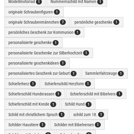
Modellmotorrad
Nummernschild mit Namen
1
1
originale Schraubenfiguren
1
originale Schraubenmännchen
persönliche geschenke
7
1
persönliches Geschenk zur Kommunion
1
personalisierte geschenke
1
personalisierte Geschenke zur Silberhochzeit
1
personalisierte geschenkideen
1
personalisiertes Geschenk zur Geburt
Sammlerfahrzeuge
1
1
Schieferherz
Schieferschild Herzform
1
1
Schieferschild Hunderassen
Schieferschild mit Bibelvers
1
1
Schieferschild mit Kreide
Schild Hund
1
1
Schild mit christlichem Spruch
schild zum 18.
1
1
Schilder Haustiere
Schilder mit Bibelversen
1
1