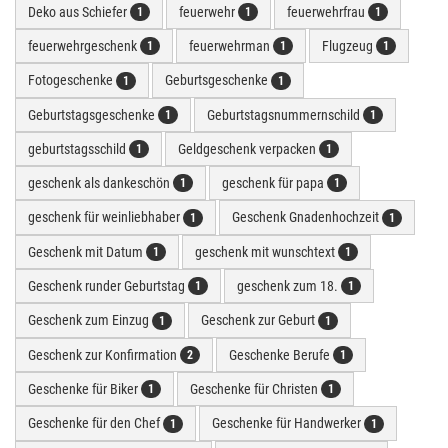
Deko aus Schiefer
feuerwehr
feuerwehrfrau
1
1
1
feuerwehrgeschenk
feuerwehrman
Flugzeug
1
1
1
Fotogeschenke
Geburtsgeschenke
1
1
Geburtstagsgeschenke
Geburtstagsnummernschild
1
1
geburtstagsschild
Geldgeschenk verpacken
1
1
geschenk als dankeschön
geschenk für papa
1
1
geschenk für weinliebhaber
Geschenk Gnadenhochzeit
1
1
Geschenk mit Datum
geschenk mit wunschtext
1
1
Geschenk runder Geburtstag
geschenk zum 18.
1
1
Geschenk zum Einzug
Geschenk zur Geburt
1
1
Geschenk zur Konfirmation
Geschenke Berufe
2
1
Geschenke für Biker
Geschenke für Christen
1
1
Geschenke für den Chef
Geschenke für Handwerker
1
1