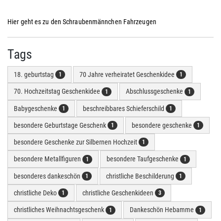
Hier geht es zu den Schraubenmännchen Fahrzeugen
Tags
18. geburtstag
70 Jahre verheiratet Geschenkidee
1
1
70. Hochzeitstag Geschenkidee
Abschlussgeschenke
1
1
Babygeschenke
beschreibbares Schieferschild
1
1
besondere Geburtstage Geschenk
besondere geschenke
1
1
besondere Geschenke zur Silbernen Hochzeit
1
besondere Metallfiguren
besondere Taufgeschenke
1
1
besonderes dankeschön
christliche Beschilderung
1
1
christliche Deko
christliche Geschenkideen
1
3
christliches Weihnachtsgeschenk
Dankeschön Hebamme
1
1