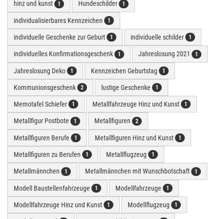
hinz und kunst
Hundeschilder
1
1
individualisierbares Kennzeichen
1
individuelle Geschenke zur Geburt
individuelle schilder
1
1
individuelles Konfirmationsgeschenk
Jahreslosung 2021
1
1
Jahreslosung Deko
Kennzeichen Geburtstag
1
1
Kommunionsgeschenk
lustige Geschenke
2
1
Memotafel Schiefer
Metallfahrzeuge Hinz und Kunst
1
1
Metallfigur Postbote
Metallfiguren
1
2
Metallfiguren Berufe
Metallfiguren Hinz und Kunst
1
1
Metallfiguren zu Berufen
Metallflugzeug
1
1
Metallmännchen
Metallmännchen mit Wunschbotschaft
1
1
Modell Baustellenfahrzeuge
Modellfahrzeuge
1
1
Modellfahrzeuge Hinz und Kunst
Modellflugzeug
1
1