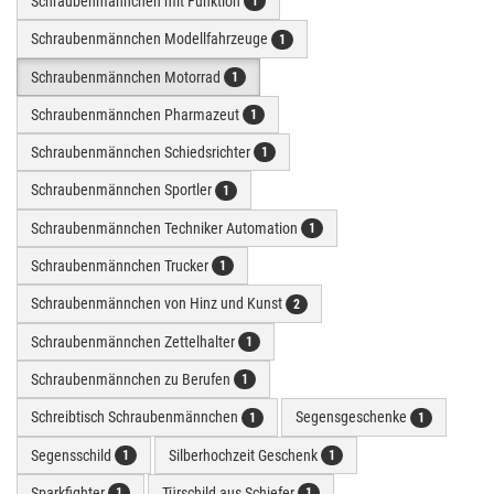
Schraubenmännchen mit Funktion
1
Schraubenmännchen Modellfahrzeuge
1
Schraubenmännchen Motorrad
1
Schraubenmännchen Pharmazeut
1
Schraubenmännchen Schiedsrichter
1
Schraubenmännchen Sportler
1
Schraubenmännchen Techniker Automation
1
Schraubenmännchen Trucker
1
Schraubenmännchen von Hinz und Kunst
2
Schraubenmännchen Zettelhalter
1
Schraubenmännchen zu Berufen
1
Schreibtisch Schraubenmännchen
Segensgeschenke
1
1
Segensschild
Silberhochzeit Geschenk
1
1
Sparkfighter
Türschild aus Schiefer
1
1