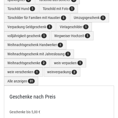
Türschild Hund
Türschild mit Foto
1
1
Türschilder für Familien mit Haustier
Umzugsgeschenk
1
1
Verpackung Geldgeschenk
Vintageschilder
1
1
volljährigkeit geschenk
Wegweiser Hochzeit
1
1
Weihnachtsgeschenk Handwerker
1
Weihnachtsgeschenk mit Jahreslosung
1
Weihnachtsgeschenke
wein verpacken
2
1
wein verschenken
weinverpackung
1
2
Alle anzeigen
31
Geschenke nach Preis
Geschenke bis 5,00 €