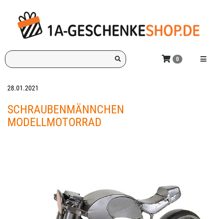
Zum
Hauptinhalt
springen
Ich
Menü e
0
suche
ein
Geschenk
28.01.2021
für:
SCHRAUBENMÄNNCHEN
MODELLMOTORRAD