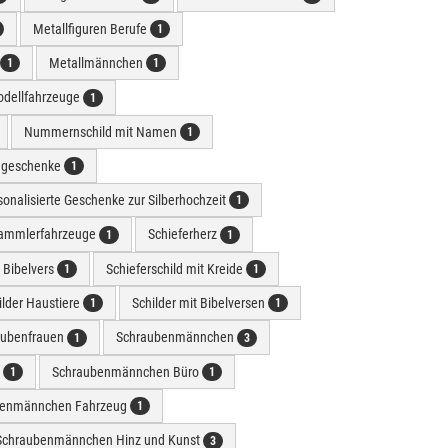
Metallfiguren Berufe
1
Metallmännchen
1
1
dellfahrzeuge
1
Nummernschild mit Namen
1
e geschenke
1
sonalisierte Geschenke zur Silberhochzeit
1
ammlerfahrzeuge
Schieferherz
1
1
t Bibelvers
Schieferschild mit Kreide
1
1
ilder Haustiere
Schilder mit Bibelversen
1
1
aubenfrauen
Schraubenmännchen
1
3
r
Schraubenmännchen Büro
1
1
benmännchen Fahrzeug
1
Schraubenmännchen Hinz und Kunst
3