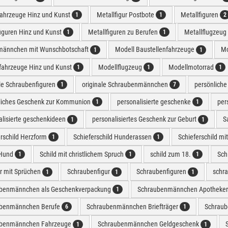
fahrzeuge Hinz und Kunst
Metallfigur Postbote
Metallfiguren
1
1
2
figuren Hinz und Kunst
Metallfiguren zu Berufen
Metallflugzeug
1
1
männchen mit Wunschbotschaft
Modell Baustellenfahrzeuge
Mo
1
1
fahrzeuge Hinz und Kunst
Modellflugzeug
Modellmotorrad
1
1
1
ale Schraubenfiguren
originale Schraubenmännchen
persönlich
1
7
liches Geschenk zur Kommunion
personalisierte geschenke
per
1
1
alisierte geschenkideen
personalisiertes Geschenk zur Geburt
S
1
1
erschild Herzform
Schieferschild Hunderassen
Schieferschild mi
1
1
 Hund
Schild mit christlichem Spruch
schild zum 18.
Sch
1
1
1
er mit Sprüchen
Schraubenfigur
Schraubenfiguren
schr
1
1
1
benmännchen als Geschenkverpackung
Schraubenmännchen Apotheke
1
benmännchen Berufe
Schraubenmännchen Briefträger
Schrau
6
1
ubenmännchen Fahrzeuge
Schraubenmännchen Geldgeschenk
1
1