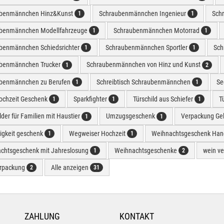
benmännchen Hinz&Kunst
Schraubenmännchen Ingenieur
Sch
1
1
benmännchen Modellfahrzeuge
Schraubenmännchen Motorrad
1
1
benmännchen Schiedsrichter
Schraubenmännchen Sportler
Sch
1
1
benmännchen Trucker
Schraubenmännchen von Hinz und Kunst
1
2
benmännchen zu Berufen
Schreibtisch Schraubenmännchen
Se
1
1
hochzeit Geschenk
Sparkfighter
Türschild aus Schiefer
T
1
1
1
lder für Familien mit Haustier
Umzugsgeschenk
Verpackung Ge
1
1
rigkeit geschenk
Wegweiser Hochzeit
Weihnachtsgeschenk Han
1
1
chtsgeschenk mit Jahreslosung
Weihnachtsgeschenke
wein v
1
2
rpackung
Alle anzeigen
2
31
ZAHLUNG
KONTAKT