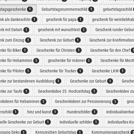
stagsgeschenke
Geburtstagsnummernschild
geburtstagsschild
1
1
nk als dankeschön
geschenk für papa
geschenk für weinliebha
1
1
nk mit Datum
geschenk mit wunschtext
Geschenk runder Gebur
1
1
nk zum Einzug
Geschenk zur Geburt
Geschenk zur Konfirmatio
1
1
nke für Biker
Geschenke für Christen
Geschenke für den Chef
1
1
enke für Hebammen
geschenke für männer
Geschenke für Mech
1
1
nke für Piloten
Geschenke für Trucker
Geschenke LKW
1
1
1
nke zur bestandenen Ausbildung
Geschenke zur Geburt
Geschen
1
1
nke zur Taufe
Geschenkidee 25. Hochzeitstag
Geschenkidee zu
1
1
nkideen für Hebammen
Geschenkideen zur Pensionierung
ges
1
1
erschild
hinz und kunst
Hundeschilder
individualisierb
1
1
1
uelle Geschenke zur Geburt
individuelle schilder
individuelles K
1
1
losung Deko
Kennzeichen Geburtstag
Kommunionsgeschenk
1
1