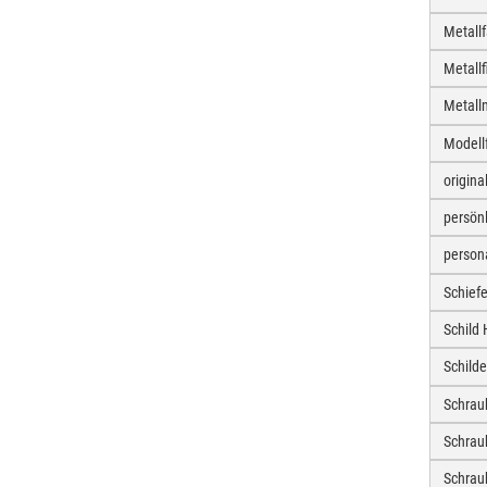
Metall
Metall
Metall
Modell
origin
persön
person
Schief
Schild
Schild
Schrau
Schrau
Schra