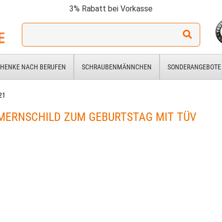
3% Rabatt bei Vorkasse
Ich
suche
ein
Geschenk
HENKE NACH BERUFEN
SCHRAUBENMÄNNCHEN
SONDERANGEBOTE
für:
21
ERNSCHILD ZUM GEBURTSTAG MIT TÜV