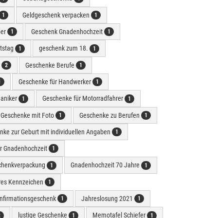
Geldgeschenk verpacken
1
1
ber
Geschenk Gnadenhochzeit
1
1
tstag
geschenk zum 18.
1
1
n
Geschenke Berufe
2
1
Geschenke für Handwerker
1
1
aniker
Geschenke für Motorradfahrer
1
1
Geschenke mit Foto
Geschenke zu Berufen
1
1
ke zur Geburt mit individuellen Angaben
1
r Gnadenhochzeit
1
chenkverpackung
Gnadenhochzeit 70 Jahre
1
1
ares Kennzeichen
1
onfirmationsgeschenk
Jahreslosung 2021
1
1
lustige Geschenke
Memotafel Schiefer
2
1
1