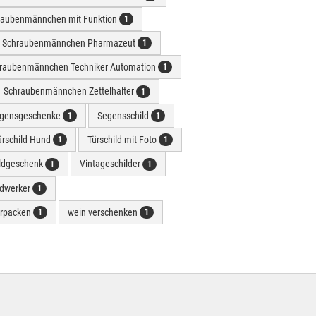
raubenmännchen mit Funktion
1
Schraubenmännchen Pharmazeut
1
raubenmännchen Techniker Automation
1
Schraubenmännchen Zettelhalter
1
gensgeschenke
Segensschild
1
1
ürschild Hund
Türschild mit Foto
1
1
ldgeschenk
Vintageschilder
1
1
dwerker
1
erpacken
wein verschenken
1
1