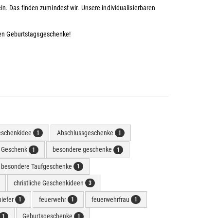
. Das finden zumindest wir. Unsere individualisierbaren
ren Geburtstagsgeschenke!
eschenkidee
Abschlussgeschenke
1
1
e Geschenk
besondere geschenke
1
1
besondere Taufgeschenke
1
christliche Geschenkideen
3
hiefer
feuerwehr
feuerwehrfrau
1
1
1
Geburtsgeschenke
1
1