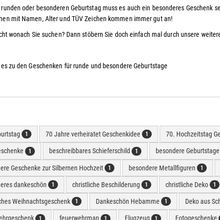
runden oder besonderen Geburtstag muss es auch ein besonderes Geschenk sein
hen mit Namen, Alter und TÜV Zeichen kommen immer gut an!
icht wonach Sie suchen? Dann stöbern Sie doch einfach mal durch unsere weite
t es zu den Geschenken für runde und besondere Geburtstage
burtstag
70 Jahre verheiratet Geschenkidee
70. Hochzeitstag G
1
1
eschenke
beschreibbares Schieferschild
besondere Geburtstag
1
1
ere Geschenke zur Silbernen Hochzeit
besondere Metallfiguren
1
1
eres dankeschön
christliche Beschilderung
christliche Deko
1
1
1
liches Weihnachtsgeschenk
Dankeschön Hebamme
Deko aus Sc
1
1
ehrgeschenk
feuerwehrman
Flugzeug
Fotogeschenke
1
1
1