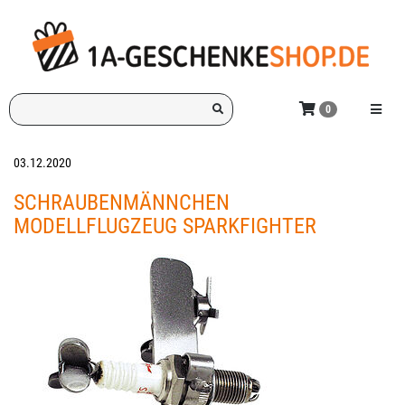
Zum
Hauptinhalt
springen
Ich
Menü e
0
suche
ein
Geschenk
03.12.2020
für:
SCHRAUBENMÄNNCHEN
MODELLFLUGZEUG SPARKFIGHTER