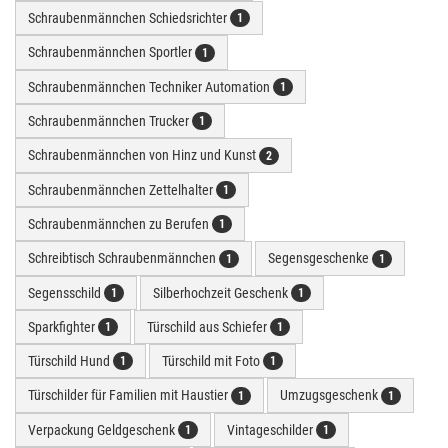
Schraubenmännchen Schiedsrichter
1
Schraubenmännchen Sportler
1
Schraubenmännchen Techniker Automation
1
Schraubenmännchen Trucker
1
Schraubenmännchen von Hinz und Kunst
2
Schraubenmännchen Zettelhalter
1
Schraubenmännchen zu Berufen
1
Schreibtisch Schraubenmännchen
Segensgeschenke
1
1
Segensschild
Silberhochzeit Geschenk
1
1
Sparkfighter
Türschild aus Schiefer
1
1
Türschild Hund
Türschild mit Foto
1
1
Türschilder für Familien mit Haustier
Umzugsgeschenk
1
1
Verpackung Geldgeschenk
Vintageschilder
1
1