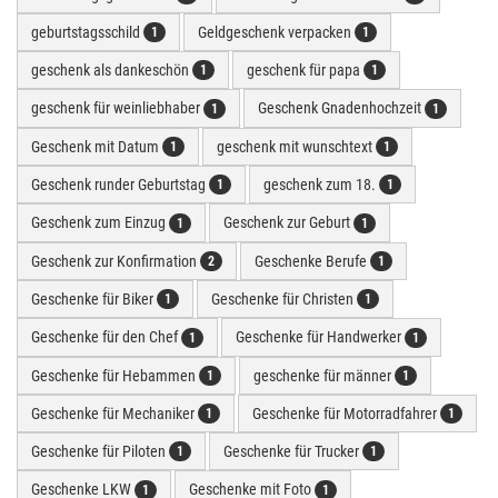
geburtstagsschild
Geldgeschenk verpacken
1
1
geschenk als dankeschön
geschenk für papa
1
1
geschenk für weinliebhaber
Geschenk Gnadenhochzeit
1
1
Geschenk mit Datum
geschenk mit wunschtext
1
1
Geschenk runder Geburtstag
geschenk zum 18.
1
1
Geschenk zum Einzug
Geschenk zur Geburt
1
1
Geschenk zur Konfirmation
Geschenke Berufe
2
1
Geschenke für Biker
Geschenke für Christen
1
1
Geschenke für den Chef
Geschenke für Handwerker
1
1
Geschenke für Hebammen
geschenke für männer
1
1
Geschenke für Mechaniker
Geschenke für Motorradfahrer
1
1
Geschenke für Piloten
Geschenke für Trucker
1
1
Geschenke LKW
Geschenke mit Foto
1
1