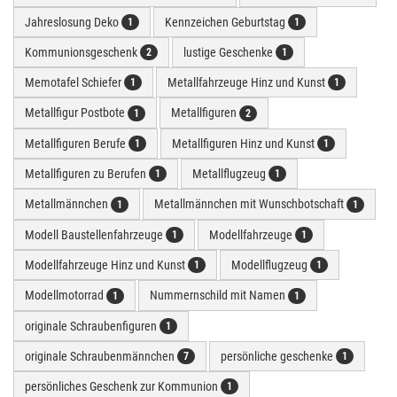
Jahreslosung Deko
Kennzeichen Geburtstag
1
1
Kommunionsgeschenk
lustige Geschenke
2
1
Memotafel Schiefer
Metallfahrzeuge Hinz und Kunst
1
1
Metallfigur Postbote
Metallfiguren
1
2
Metallfiguren Berufe
Metallfiguren Hinz und Kunst
1
1
Metallfiguren zu Berufen
Metallflugzeug
1
1
Metallmännchen
Metallmännchen mit Wunschbotschaft
1
1
Modell Baustellenfahrzeuge
Modellfahrzeuge
1
1
Modellfahrzeuge Hinz und Kunst
Modellflugzeug
1
1
Modellmotorrad
Nummernschild mit Namen
1
1
originale Schraubenfiguren
1
originale Schraubenmännchen
persönliche geschenke
7
1
persönliches Geschenk zur Kommunion
1