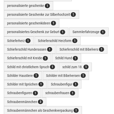
personalisierte geschenke
1
personalisierte Geschenke zur Silberhochzeit
1
personalisierte geschenkideen
1
personalisiertes Geschenk zur Geburt
Sammlerfahrzeuge
1
1
Schieferherz
Schieferschild Herzform
1
1
Schieferschild Hunderassen
Schieferschild mit Bibelvers
1
1
Schieferschild mit Kreide
Schild Hund
1
1
Schild mit christlichem Spruch
schild zum 18.
1
1
Schilder Haustiere
Schilder mit Bibelversen
1
1
Schilder mit Sprüchen
Schraubenfigur
1
1
Schraubenfiguren
schraubenfrauen
1
1
Schraubenmännchen
3
Schraubenmännchen als Geschenkverpackung
1