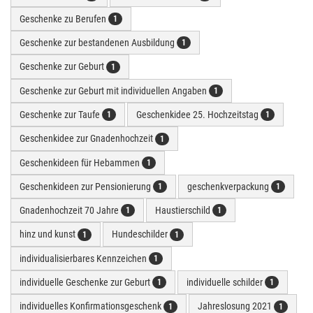
Geschenke zu Berufen
1
Geschenke zur bestandenen Ausbildung
1
Geschenke zur Geburt
1
Geschenke zur Geburt mit individuellen Angaben
1
Geschenke zur Taufe
Geschenkidee 25. Hochzeitstag
1
1
Geschenkidee zur Gnadenhochzeit
1
Geschenkideen für Hebammen
1
Geschenkideen zur Pensionierung
geschenkverpackung
1
1
Gnadenhochzeit 70 Jahre
Haustierschild
1
1
hinz und kunst
Hundeschilder
1
1
individualisierbares Kennzeichen
1
individuelle Geschenke zur Geburt
individuelle schilder
1
1
individuelles Konfirmationsgeschenk
Jahreslosung 2021
1
1