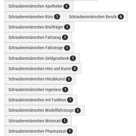
Schraubenmännchen Apotheker
1
Schraubenmännchen Büro
Schraubenmännchen Berufe
1
6
Schraubenmännchen Briefträger
1
Schraubenmännchen Fahrzeug
1
Schraubenmännchen Fahrzeuge
1
Schraubenmännchen Geldgeschenk
1
Schraubenmännchen Hinz und Kunst
3
Schraubenmännchen Hinz&Kunst
1
Schraubenmännchen Ingenieur
1
Schraubenmännchen mit Funktion
1
Schraubenmännchen Modellfahrzeuge
1
Schraubenmännchen Motorrad
1
Schraubenmännchen Pharmazeut
1