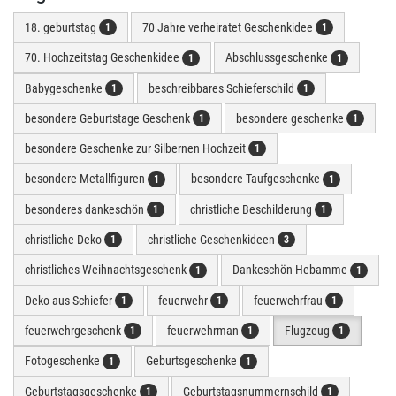
18. geburtstag
70 Jahre verheiratet Geschenkidee
1
1
70. Hochzeitstag Geschenkidee
Abschlussgeschenke
1
1
Babygeschenke
beschreibbares Schieferschild
1
1
besondere Geburtstage Geschenk
besondere geschenke
1
1
besondere Geschenke zur Silbernen Hochzeit
1
besondere Metallfiguren
besondere Taufgeschenke
1
1
besonderes dankeschön
christliche Beschilderung
1
1
christliche Deko
christliche Geschenkideen
1
3
christliches Weihnachtsgeschenk
Dankeschön Hebamme
1
1
Deko aus Schiefer
feuerwehr
feuerwehrfrau
1
1
1
feuerwehrgeschenk
feuerwehrman
Flugzeug
1
1
1
Fotogeschenke
Geburtsgeschenke
1
1
Geburtstagsgeschenke
Geburtstagsnummernschild
1
1