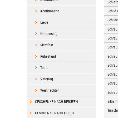
Schief
Konfirmation
Schild
Schild
Liebe
Schrau
Namenstag
Schrau
Richtfest
Schra
Schrau
Ruhestand
Schrau
Taufe
Schrau
Vatertag
Schrau
Weihnachten
Schrau
Silber
GESCHENKE NACH BERUFEN
Türschi
GESCHENKE NACH HOBBY