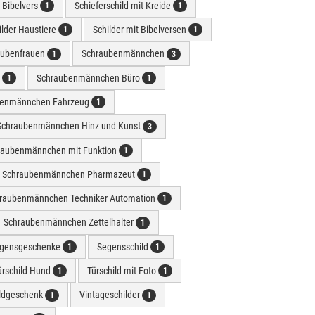
t Bibelvers
Schieferschild mit Kreide
1
1
ilder Haustiere
Schilder mit Bibelversen
1
1
aubenfrauen
Schraubenmännchen
1
3
r
Schraubenmännchen Büro
1
1
benmännchen Fahrzeug
1
Schraubenmännchen Hinz und Kunst
3
raubenmännchen mit Funktion
1
Schraubenmännchen Pharmazeut
1
raubenmännchen Techniker Automation
1
Schraubenmännchen Zettelhalter
1
gensgeschenke
Segensschild
1
1
ürschild Hund
Türschild mit Foto
1
1
ldgeschenk
Vintageschilder
1
1