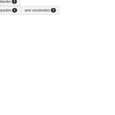
dwerker
1
erpacken
wein verschenken
1
1