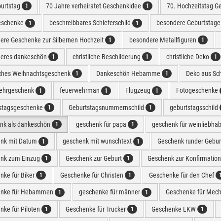
burtstag
70 Jahre verheiratet Geschenkidee
70. Hochzeitstag G
1
1
eschenke
beschreibbares Schieferschild
besondere Geburtstag
1
1
ere Geschenke zur Silbernen Hochzeit
besondere Metallfiguren
1
1
eres dankeschön
christliche Beschilderung
christliche Deko
1
1
1
liches Weihnachtsgeschenk
Dankeschön Hebamme
Deko aus Sc
1
1
ehrgeschenk
feuerwehrman
Flugzeug
Fotogeschenke
1
1
1
stagsgeschenke
Geburtstagsnummernschild
geburtstagsschild
1
1
nk als dankeschön
geschenk für papa
geschenk für weinliebha
1
1
nk mit Datum
geschenk mit wunschtext
Geschenk runder Gebur
1
1
nk zum Einzug
Geschenk zur Geburt
Geschenk zur Konfirmatio
1
1
nke für Biker
Geschenke für Christen
Geschenke für den Chef
1
1
enke für Hebammen
geschenke für männer
Geschenke für Mech
1
1
nke für Piloten
Geschenke für Trucker
Geschenke LKW
1
1
1