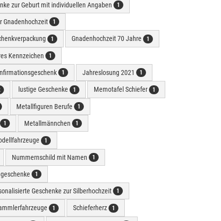
ke zur Geburt mit individuellen Angaben
1
r Gnadenhochzeit
1
chenkverpackung
Gnadenhochzeit 70 Jahre
1
1
ares Kennzeichen
1
onfirmationsgeschenk
Jahreslosung 2021
1
1
lustige Geschenke
Memotafel Schiefer
2
1
1
Metallfiguren Berufe
1
Metallmännchen
1
1
dellfahrzeuge
1
Nummernschild mit Namen
1
e geschenke
1
sonalisierte Geschenke zur Silberhochzeit
1
ammlerfahrzeuge
Schieferherz
1
1