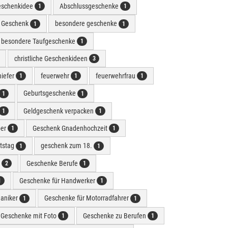
eschenkidee
Abschlussgeschenke
1
1
e Geschenk
besondere geschenke
1
1
besondere Taufgeschenke
1
christliche Geschenkideen
3
hiefer
feuerwehr
feuerwehrfrau
1
1
1
Geburtsgeschenke
1
1
Geldgeschenk verpacken
1
1
ber
Geschenk Gnadenhochzeit
1
1
tstag
geschenk zum 18.
1
1
n
Geschenke Berufe
2
1
Geschenke für Handwerker
1
1
aniker
Geschenke für Motorradfahrer
1
1
Geschenke mit Foto
Geschenke zu Berufen
1
1