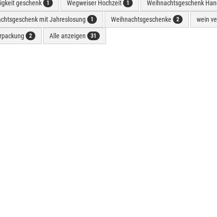
rigkeit geschenk
Wegweiser Hochzeit
Weihnachtsgeschenk Han
1
1
chtsgeschenk mit Jahreslosung
Weihnachtsgeschenke
wein v
1
2
rpackung
Alle anzeigen
2
31