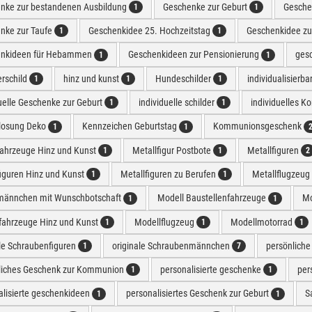
nke zur bestandenen Ausbildung
Geschenke zur Geburt
Geschen
1
1
nke zur Taufe
Geschenkidee 25. Hochzeitstag
Geschenkidee zu
1
1
nkideen für Hebammen
Geschenkideen zur Pensionierung
ges
1
1
erschild
hinz und kunst
Hundeschilder
individualisierb
1
1
1
uelle Geschenke zur Geburt
individuelle schilder
individuelles K
1
1
losung Deko
Kennzeichen Geburtstag
Kommunionsgeschenk
1
1
fahrzeuge Hinz und Kunst
Metallfigur Postbote
Metallfiguren
1
1
2
figuren Hinz und Kunst
Metallfiguren zu Berufen
Metallflugzeug
1
1
männchen mit Wunschbotschaft
Modell Baustellenfahrzeuge
Mo
1
1
fahrzeuge Hinz und Kunst
Modellflugzeug
Modellmotorrad
1
1
1
ale Schraubenfiguren
originale Schraubenmännchen
persönlich
1
7
liches Geschenk zur Kommunion
personalisierte geschenke
per
1
1
alisierte geschenkideen
personalisiertes Geschenk zur Geburt
S
1
1