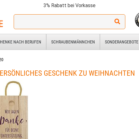
3% Rabatt bei Vorkasse
Ich
suche
ein
Geschenk
HENKE NACH BERUFEN
SCHRAUBENMÄNNCHEN
SONDERANGEBOTE
für:
20
PERSÖNLICHES GESCHENK ZU WEIHNACHTEN