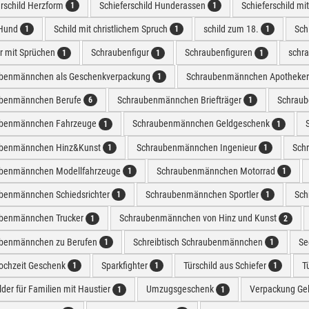
erschild Herzform
Schieferschild Hunderassen
Schieferschild mi
1
1
 Hund
Schild mit christlichem Spruch
schild zum 18.
Sch
1
1
1
er mit Sprüchen
Schraubenfigur
Schraubenfiguren
schr
1
1
1
benmännchen als Geschenkverpackung
Schraubenmännchen Apotheke
1
benmännchen Berufe
Schraubenmännchen Briefträger
Schrau
6
1
ubenmännchen Fahrzeuge
Schraubenmännchen Geldgeschenk
1
1
benmännchen Hinz&Kunst
Schraubenmännchen Ingenieur
Sch
1
1
benmännchen Modellfahrzeuge
Schraubenmännchen Motorrad
1
1
benmännchen Schiedsrichter
Schraubenmännchen Sportler
Sch
1
1
benmännchen Trucker
Schraubenmännchen von Hinz und Kunst
1
2
benmännchen zu Berufen
Schreibtisch Schraubenmännchen
Se
1
1
hochzeit Geschenk
Sparkfighter
Türschild aus Schiefer
T
1
1
1
lder für Familien mit Haustier
Umzugsgeschenk
Verpackung Ge
1
1