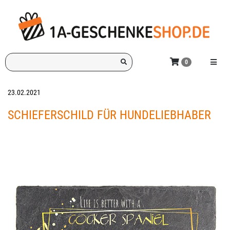
Zum
Hauptinhalt
springen
Ich
Menü e
0
suche
ein
Geschenk
23.02.2021
für:
SCHIEFERSCHILD FÜR HUNDELIEBHABER