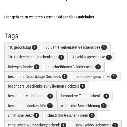
Hier geht es zu weiteren Geschenkideen für Hundehalter
Tags
18. geburtstag
70 Jahre verheiratet Geschenkidee
1
1
70. Hochzeitstag Geschenkidee
Abschlussgeschenke
1
1
Babygeschenke
beschreibbares Schieferschild
1
1
besondere Geburtstage Geschenk
besondere geschenke
1
1
besondere Geschenke zur Silbernen Hochzeit
1
besondere Metallfiguren
besondere Taufgeschenke
1
1
besonderes dankeschön
christliche Beschilderung
1
1
christliche Deko
christliche Geschenkideen
1
3
christliches Weihnachtsgeschenk
Dankeschön Hebamme
1
1