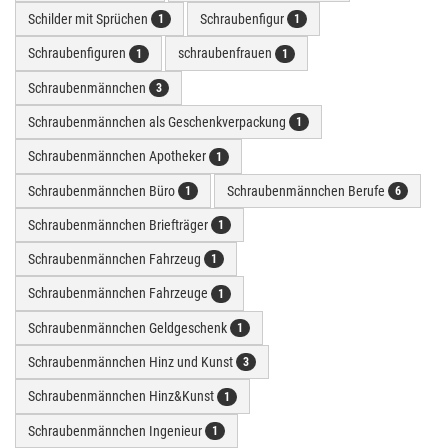
Schilder mit Sprüchen
Schraubenfigur
1
1
Schraubenfiguren
schraubenfrauen
1
1
Schraubenmännchen
3
Schraubenmännchen als Geschenkverpackung
1
Schraubenmännchen Apotheker
1
Schraubenmännchen Büro
Schraubenmännchen Berufe
1
6
Schraubenmännchen Briefträger
1
Schraubenmännchen Fahrzeug
1
Schraubenmännchen Fahrzeuge
1
Schraubenmännchen Geldgeschenk
1
Schraubenmännchen Hinz und Kunst
3
Schraubenmännchen Hinz&Kunst
1
Schraubenmännchen Ingenieur
1