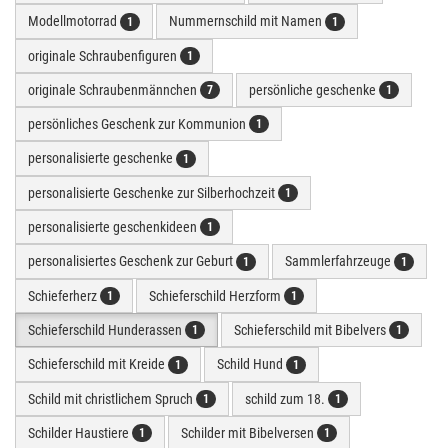
Modellmotorrad
Nummernschild mit Namen
1
1
originale Schraubenfiguren
1
originale Schraubenmännchen
persönliche geschenke
7
1
persönliches Geschenk zur Kommunion
1
personalisierte geschenke
1
personalisierte Geschenke zur Silberhochzeit
1
personalisierte geschenkideen
1
personalisiertes Geschenk zur Geburt
Sammlerfahrzeuge
1
1
Schieferherz
Schieferschild Herzform
1
1
Schieferschild Hunderassen
Schieferschild mit Bibelvers
1
1
Schieferschild mit Kreide
Schild Hund
1
1
Schild mit christlichem Spruch
schild zum 18.
1
1
Schilder Haustiere
Schilder mit Bibelversen
1
1