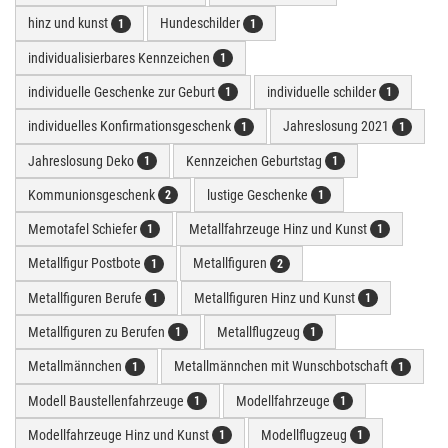
hinz und kunst
Hundeschilder
1
1
individualisierbares Kennzeichen
1
individuelle Geschenke zur Geburt
individuelle schilder
1
1
individuelles Konfirmationsgeschenk
Jahreslosung 2021
1
1
Jahreslosung Deko
Kennzeichen Geburtstag
1
1
Kommunionsgeschenk
lustige Geschenke
2
1
Memotafel Schiefer
Metallfahrzeuge Hinz und Kunst
1
1
Metallfigur Postbote
Metallfiguren
1
2
Metallfiguren Berufe
Metallfiguren Hinz und Kunst
1
1
Metallfiguren zu Berufen
Metallflugzeug
1
1
Metallmännchen
Metallmännchen mit Wunschbotschaft
1
1
Modell Baustellenfahrzeuge
Modellfahrzeuge
1
1
Modellfahrzeuge Hinz und Kunst
Modellflugzeug
1
1