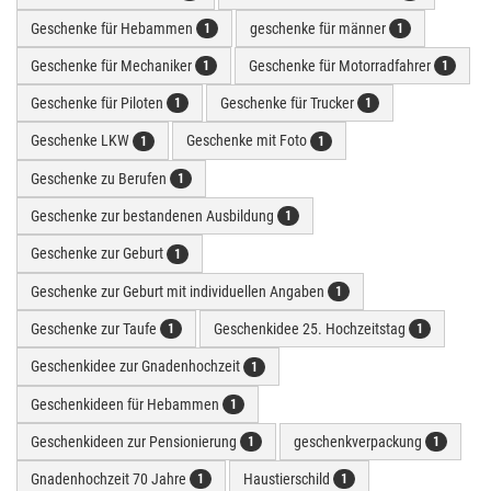
Geschenke für Hebammen
geschenke für männer
1
1
Geschenke für Mechaniker
Geschenke für Motorradfahrer
1
1
Geschenke für Piloten
Geschenke für Trucker
1
1
Geschenke LKW
Geschenke mit Foto
1
1
Geschenke zu Berufen
1
Geschenke zur bestandenen Ausbildung
1
Geschenke zur Geburt
1
Geschenke zur Geburt mit individuellen Angaben
1
Geschenke zur Taufe
Geschenkidee 25. Hochzeitstag
1
1
Geschenkidee zur Gnadenhochzeit
1
Geschenkideen für Hebammen
1
Geschenkideen zur Pensionierung
geschenkverpackung
1
1
Gnadenhochzeit 70 Jahre
Haustierschild
1
1