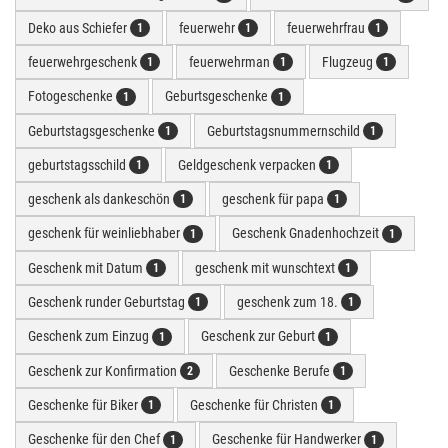
Deko aus Schiefer
feuerwehr
feuerwehrfrau
1
1
1
feuerwehrgeschenk
feuerwehrman
Flugzeug
1
1
1
Fotogeschenke
Geburtsgeschenke
1
1
Geburtstagsgeschenke
Geburtstagsnummernschild
1
1
geburtstagsschild
Geldgeschenk verpacken
1
1
geschenk als dankeschön
geschenk für papa
1
1
geschenk für weinliebhaber
Geschenk Gnadenhochzeit
1
1
Geschenk mit Datum
geschenk mit wunschtext
1
1
Geschenk runder Geburtstag
geschenk zum 18.
1
1
Geschenk zum Einzug
Geschenk zur Geburt
1
1
Geschenk zur Konfirmation
Geschenke Berufe
2
1
Geschenke für Biker
Geschenke für Christen
1
1
Geschenke für den Chef
Geschenke für Handwerker
1
1