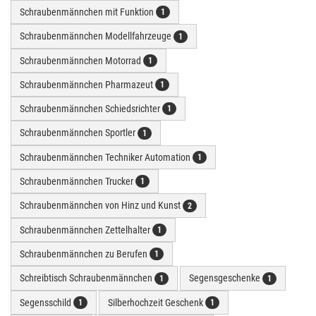
Schraubenmännchen mit Funktion
1
Schraubenmännchen Modellfahrzeuge
1
Schraubenmännchen Motorrad
1
Schraubenmännchen Pharmazeut
1
Schraubenmännchen Schiedsrichter
1
Schraubenmännchen Sportler
1
Schraubenmännchen Techniker Automation
1
Schraubenmännchen Trucker
1
Schraubenmännchen von Hinz und Kunst
2
Schraubenmännchen Zettelhalter
1
Schraubenmännchen zu Berufen
1
Schreibtisch Schraubenmännchen
Segensgeschenke
1
1
Segensschild
Silberhochzeit Geschenk
1
1