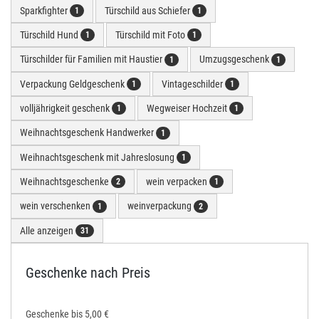
Sparkfighter
Türschild aus Schiefer
1
1
Türschild Hund
Türschild mit Foto
1
1
Türschilder für Familien mit Haustier
Umzugsgeschenk
1
1
Verpackung Geldgeschenk
Vintageschilder
1
1
volljährigkeit geschenk
Wegweiser Hochzeit
1
1
Weihnachtsgeschenk Handwerker
1
Weihnachtsgeschenk mit Jahreslosung
1
Weihnachtsgeschenke
wein verpacken
2
1
wein verschenken
weinverpackung
1
2
Alle anzeigen
31
Geschenke nach Preis
Geschenke bis 5,00 €