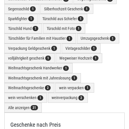
Segensschild
Silberhochzeit Geschenk
1
1
Sparkfighter
Türschild aus Schiefer
1
1
Türschild Hund
Türschild mit Foto
1
1
Türschilder für Familien mit Haustier
Umzugsgeschenk
1
1
Verpackung Geldgeschenk
Vintageschilder
1
1
volljährigkeit geschenk
Wegweiser Hochzeit
1
1
Weihnachtsgeschenk Handwerker
1
Weihnachtsgeschenk mit Jahreslosung
1
Weihnachtsgeschenke
wein verpacken
2
1
wein verschenken
weinverpackung
1
2
Alle anzeigen
31
Geschenke nach Preis