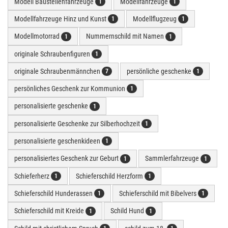
Modell Baustellenfahrzeuge
Modellfahrzeuge
1
1
Modellfahrzeuge Hinz und Kunst
Modellflugzeug
1
1
Modellmotorrad
Nummernschild mit Namen
1
1
originale Schraubenfiguren
1
originale Schraubenmännchen
persönliche geschenke
7
1
persönliches Geschenk zur Kommunion
1
personalisierte geschenke
1
personalisierte Geschenke zur Silberhochzeit
1
personalisierte geschenkideen
1
personalisiertes Geschenk zur Geburt
Sammlerfahrzeuge
1
1
Schieferherz
Schieferschild Herzform
1
1
Schieferschild Hunderassen
Schieferschild mit Bibelvers
1
1
Schieferschild mit Kreide
Schild Hund
1
1