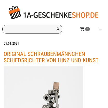
Zum
Hauptinhalt
springen
Ich
Menü e
0
suche
ein
Geschenk
05.01.2021
für:
ORIGINAL SCHRAUBENMÄNNCHEN
SCHIEDSRICHTER VON HINZ UND KUNST