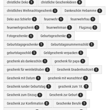
christliche Deko
christliche Geschenkideen
1
3
christliches Weihnachtsgeschenk
Dankeschön Hebamme
1
1
Deko aus Schiefer
feuerwehr
feuerwehrfrau
1
1
1
feuerwehrgeschenk
feuerwehrman
Flugzeug
1
1
1
Fotogeschenke
Geburtsgeschenke
1
1
Geburtstagsgeschenke
Geburtstagsnummernschild
1
1
geburtstagsschild
Geldgeschenk verpacken
1
1
geschenk als dankeschön
geschenk für papa
1
1
geschenk für weinliebhaber
Geschenk Gnadenhochzeit
1
1
Geschenk mit Datum
geschenk mit wunschtext
1
1
Geschenk runder Geburtstag
geschenk zum 18.
1
1
Geschenk zum Einzug
Geschenk zur Geburt
1
1
Geschenk zur Konfirmation
Geschenke Berufe
2
1