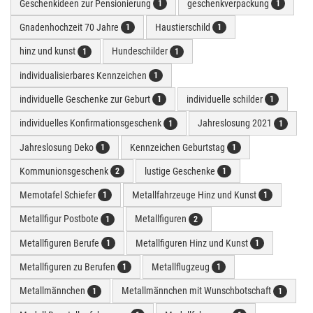
Geschenkideen zur Pensionierung
geschenkverpackung
1
1
Gnadenhochzeit 70 Jahre
Haustierschild
1
1
hinz und kunst
Hundeschilder
1
1
individualisierbares Kennzeichen
1
individuelle Geschenke zur Geburt
individuelle schilder
1
1
individuelles Konfirmationsgeschenk
Jahreslosung 2021
1
1
Jahreslosung Deko
Kennzeichen Geburtstag
1
1
Kommunionsgeschenk
lustige Geschenke
2
1
Memotafel Schiefer
Metallfahrzeuge Hinz und Kunst
1
1
Metallfigur Postbote
Metallfiguren
1
2
Metallfiguren Berufe
Metallfiguren Hinz und Kunst
1
1
Metallfiguren zu Berufen
Metallflugzeug
1
1
Metallmännchen
Metallmännchen mit Wunschbotschaft
1
1