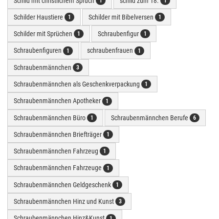
Schild mit christlichem Spruch
schild zum 18.
1
1
Schilder Haustiere
Schilder mit Bibelversen
1
1
Schilder mit Sprüchen
Schraubenfigur
1
1
Schraubenfiguren
schraubenfrauen
1
1
Schraubenmännchen
3
Schraubenmännchen als Geschenkverpackung
1
Schraubenmännchen Apotheker
1
Schraubenmännchen Büro
Schraubenmännchen Berufe
1
6
Schraubenmännchen Briefträger
1
Schraubenmännchen Fahrzeug
1
Schraubenmännchen Fahrzeuge
1
Schraubenmännchen Geldgeschenk
1
Schraubenmännchen Hinz und Kunst
3
Schraubenmännchen Hinz&Kunst
1