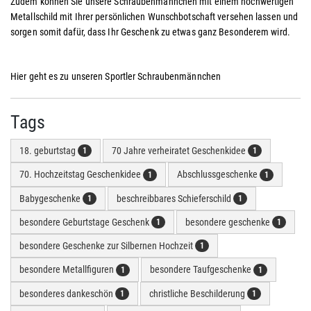
Zudem können Sie unsere Schraubenmännchen mit einem hochwertigen
Metallschild mit Ihrer persönlichen Wunschbotschaft versehen lassen und
sorgen somit dafür, dass Ihr Geschenk zu etwas ganz Besonderem wird.
Hier geht es zu unseren Sportler Schraubenmännchen
Tags
18. geburtstag
70 Jahre verheiratet Geschenkidee
1
1
70. Hochzeitstag Geschenkidee
Abschlussgeschenke
1
1
Babygeschenke
beschreibbares Schieferschild
1
1
besondere Geburtstage Geschenk
besondere geschenke
1
1
besondere Geschenke zur Silbernen Hochzeit
1
besondere Metallfiguren
besondere Taufgeschenke
1
1
besonderes dankeschön
christliche Beschilderung
1
1