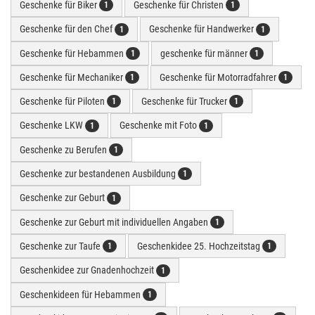
Geschenke für Biker
Geschenke für Christen
1
1
Geschenke für den Chef
Geschenke für Handwerker
1
1
Geschenke für Hebammen
geschenke für männer
1
1
Geschenke für Mechaniker
Geschenke für Motorradfahrer
1
1
Geschenke für Piloten
Geschenke für Trucker
1
1
Geschenke LKW
Geschenke mit Foto
1
1
Geschenke zu Berufen
1
Geschenke zur bestandenen Ausbildung
1
Geschenke zur Geburt
1
Geschenke zur Geburt mit individuellen Angaben
1
Geschenke zur Taufe
Geschenkidee 25. Hochzeitstag
1
1
Geschenkidee zur Gnadenhochzeit
1
Geschenkideen für Hebammen
1