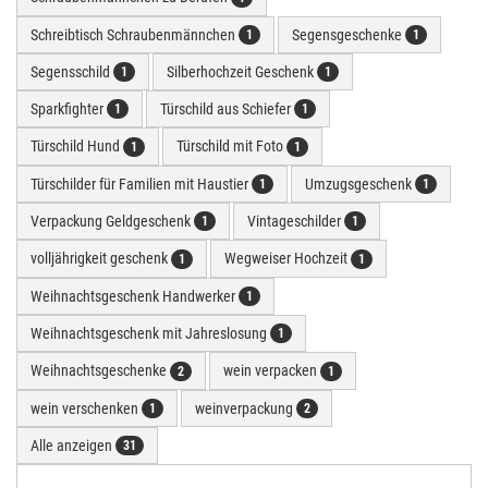
Schreibtisch Schraubenmännchen
Segensgeschenke
1
1
Segensschild
Silberhochzeit Geschenk
1
1
Sparkfighter
Türschild aus Schiefer
1
1
Türschild Hund
Türschild mit Foto
1
1
Türschilder für Familien mit Haustier
Umzugsgeschenk
1
1
Verpackung Geldgeschenk
Vintageschilder
1
1
volljährigkeit geschenk
Wegweiser Hochzeit
1
1
Weihnachtsgeschenk Handwerker
1
Weihnachtsgeschenk mit Jahreslosung
1
Weihnachtsgeschenke
wein verpacken
2
1
wein verschenken
weinverpackung
1
2
Alle anzeigen
31