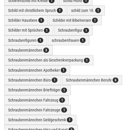
Schieferschild mit Kreide
Schild Hund
1
1
Schild mit christlichem Spruch
schild zum 18.
1
1
Schilder Haustiere
Schilder mit Bibelversen
1
1
Schilder mit Sprüchen
Schraubenfigur
1
1
Schraubenfiguren
schraubenfrauen
1
1
Schraubenmännchen
3
Schraubenmännchen als Geschenkverpackung
1
Schraubenmännchen Apotheker
1
Schraubenmännchen Büro
Schraubenmännchen Berufe
1
6
Schraubenmännchen Briefträger
1
Schraubenmännchen Fahrzeug
1
Schraubenmännchen Fahrzeuge
1
Schraubenmännchen Geldgeschenk
1
Schraubenmännchen Hinz und Kunst
3