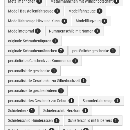
Metallmännchen
Metallmännchen mit Wunschbotschaft
1
1
Modell Baustellenfahrzeuge
Modellfahrzeuge
1
1
Modellfahrzeuge Hinz und Kunst
Modellflugzeug
1
1
Modellmotorrad
Nummernschild mit Namen
1
1
originale Schraubenfiguren
1
originale Schraubenmännchen
persönliche geschenke
7
1
persönliches Geschenk zur Kommunion
1
personalisierte geschenke
1
personalisierte Geschenke zur Silberhochzeit
1
personalisierte geschenkideen
1
personalisiertes Geschenk zur Geburt
Sammlerfahrzeuge
1
1
Schieferherz
Schieferschild Herzform
1
1
Schieferschild Hunderassen
Schieferschild mit Bibelvers
1
1