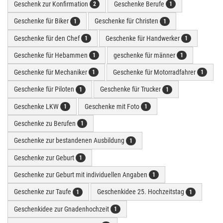
Geschenk zur Konfirmation
Geschenke Berufe
2
1
Geschenke für Biker
Geschenke für Christen
1
1
Geschenke für den Chef
Geschenke für Handwerker
1
1
Geschenke für Hebammen
geschenke für männer
1
1
Geschenke für Mechaniker
Geschenke für Motorradfahrer
1
1
Geschenke für Piloten
Geschenke für Trucker
1
1
Geschenke LKW
Geschenke mit Foto
1
1
Geschenke zu Berufen
1
Geschenke zur bestandenen Ausbildung
1
Geschenke zur Geburt
1
Geschenke zur Geburt mit individuellen Angaben
1
Geschenke zur Taufe
Geschenkidee 25. Hochzeitstag
1
1
Geschenkidee zur Gnadenhochzeit
1