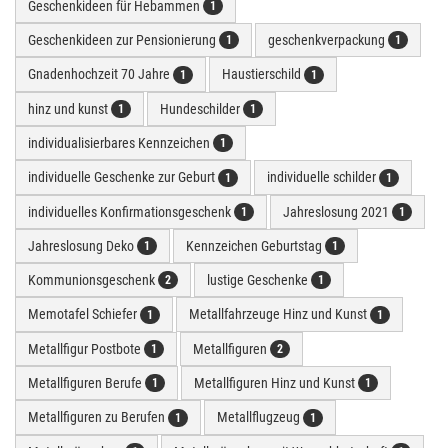
Geschenkideen für Hebammen
1
Geschenkideen zur Pensionierung
geschenkverpackung
1
1
Gnadenhochzeit 70 Jahre
Haustierschild
1
1
hinz und kunst
Hundeschilder
1
1
individualisierbares Kennzeichen
1
individuelle Geschenke zur Geburt
individuelle schilder
1
1
individuelles Konfirmationsgeschenk
Jahreslosung 2021
1
1
Jahreslosung Deko
Kennzeichen Geburtstag
1
1
Kommunionsgeschenk
lustige Geschenke
2
1
Memotafel Schiefer
Metallfahrzeuge Hinz und Kunst
1
1
Metallfigur Postbote
Metallfiguren
1
2
Metallfiguren Berufe
Metallfiguren Hinz und Kunst
1
1
Metallfiguren zu Berufen
Metallflugzeug
1
1