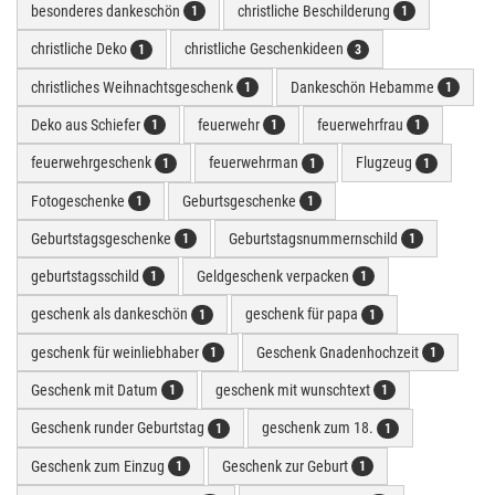
besonderes dankeschön
christliche Beschilderung
1
1
christliche Deko
christliche Geschenkideen
1
3
christliches Weihnachtsgeschenk
Dankeschön Hebamme
1
1
Deko aus Schiefer
feuerwehr
feuerwehrfrau
1
1
1
feuerwehrgeschenk
feuerwehrman
Flugzeug
1
1
1
Fotogeschenke
Geburtsgeschenke
1
1
Geburtstagsgeschenke
Geburtstagsnummernschild
1
1
geburtstagsschild
Geldgeschenk verpacken
1
1
geschenk als dankeschön
geschenk für papa
1
1
geschenk für weinliebhaber
Geschenk Gnadenhochzeit
1
1
Geschenk mit Datum
geschenk mit wunschtext
1
1
Geschenk runder Geburtstag
geschenk zum 18.
1
1
Geschenk zum Einzug
Geschenk zur Geburt
1
1