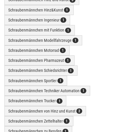
Schraubenmännchen Hinz&Kunst
1
Schraubenmännchen Ingenieur
1
Schraubenmännchen mit Funktion
1
Schraubenmännchen Modellfahrzeuge
1
Schraubenmännchen Motorrad
1
Schraubenmännchen Pharmazeut
1
Schraubenmännchen Schiedsrichter
1
Schraubenmännchen Sportler
1
Schraubenmännchen Techniker Automation
1
Schraubenmännchen Trucker
1
Schraubenmännchen von Hinz und Kunst
2
Schraubenmännchen Zettelhalter
1
Schraubenmännchen zu Berufen
1