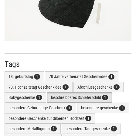
Tags
18. geburtstag
70 Jahre verheiratet Geschenkidee
1
1
70. Hochzeitstag Geschenkidee
Abschlussgeschenke
1
1
Babygeschenke
beschreibbares Schieferschild
1
1
besondere Geburtstage Geschenk
besondere geschenke
1
1
besondere Geschenke zur Silbernen Hochzeit
1
besondere Metallfiguren
besondere Taufgeschenke
1
1