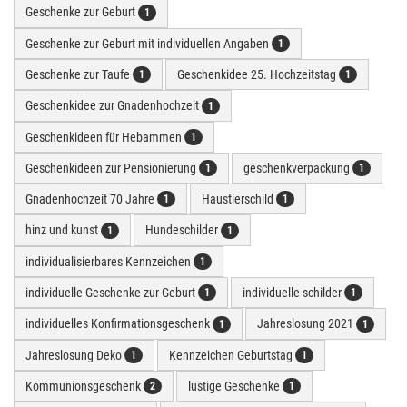
Geschenke zur Geburt
1
Geschenke zur Geburt mit individuellen Angaben
1
Geschenke zur Taufe
Geschenkidee 25. Hochzeitstag
1
1
Geschenkidee zur Gnadenhochzeit
1
Geschenkideen für Hebammen
1
Geschenkideen zur Pensionierung
geschenkverpackung
1
1
Gnadenhochzeit 70 Jahre
Haustierschild
1
1
hinz und kunst
Hundeschilder
1
1
individualisierbares Kennzeichen
1
individuelle Geschenke zur Geburt
individuelle schilder
1
1
individuelles Konfirmationsgeschenk
Jahreslosung 2021
1
1
Jahreslosung Deko
Kennzeichen Geburtstag
1
1
Kommunionsgeschenk
lustige Geschenke
2
1