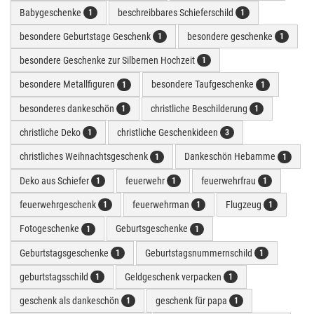
Babygeschenke
beschreibbares Schieferschild
1
1
besondere Geburtstage Geschenk
besondere geschenke
1
1
besondere Geschenke zur Silbernen Hochzeit
1
besondere Metallfiguren
besondere Taufgeschenke
1
1
besonderes dankeschön
christliche Beschilderung
1
1
christliche Deko
christliche Geschenkideen
1
3
christliches Weihnachtsgeschenk
Dankeschön Hebamme
1
1
Deko aus Schiefer
feuerwehr
feuerwehrfrau
1
1
1
feuerwehrgeschenk
feuerwehrman
Flugzeug
1
1
1
Fotogeschenke
Geburtsgeschenke
1
1
Geburtstagsgeschenke
Geburtstagsnummernschild
1
1
geburtstagsschild
Geldgeschenk verpacken
1
1
geschenk als dankeschön
geschenk für papa
1
1