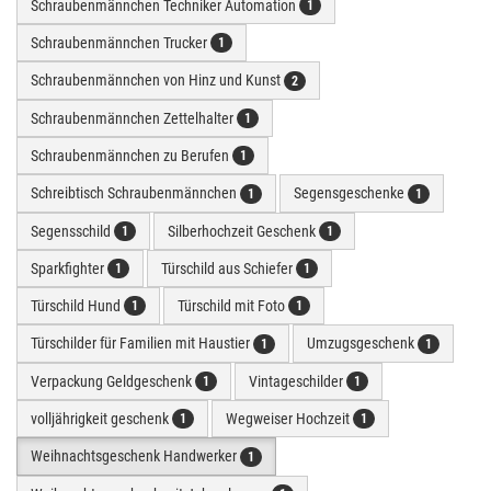
Schraubenmännchen Techniker Automation
1
Schraubenmännchen Trucker
1
Schraubenmännchen von Hinz und Kunst
2
Schraubenmännchen Zettelhalter
1
Schraubenmännchen zu Berufen
1
Schreibtisch Schraubenmännchen
Segensgeschenke
1
1
Segensschild
Silberhochzeit Geschenk
1
1
Sparkfighter
Türschild aus Schiefer
1
1
Türschild Hund
Türschild mit Foto
1
1
Türschilder für Familien mit Haustier
Umzugsgeschenk
1
1
Verpackung Geldgeschenk
Vintageschilder
1
1
volljährigkeit geschenk
Wegweiser Hochzeit
1
1
Weihnachtsgeschenk Handwerker
1