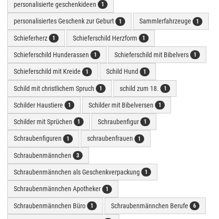
personalisierte geschenkideen
1
personalisiertes Geschenk zur Geburt
Sammlerfahrzeuge
1
1
Schieferherz
Schieferschild Herzform
1
1
Schieferschild Hunderassen
Schieferschild mit Bibelvers
1
1
Schieferschild mit Kreide
Schild Hund
1
1
Schild mit christlichem Spruch
schild zum 18.
1
1
Schilder Haustiere
Schilder mit Bibelversen
1
1
Schilder mit Sprüchen
Schraubenfigur
1
1
Schraubenfiguren
schraubenfrauen
1
1
Schraubenmännchen
3
Schraubenmännchen als Geschenkverpackung
1
Schraubenmännchen Apotheker
1
Schraubenmännchen Büro
Schraubenmännchen Berufe
1
6