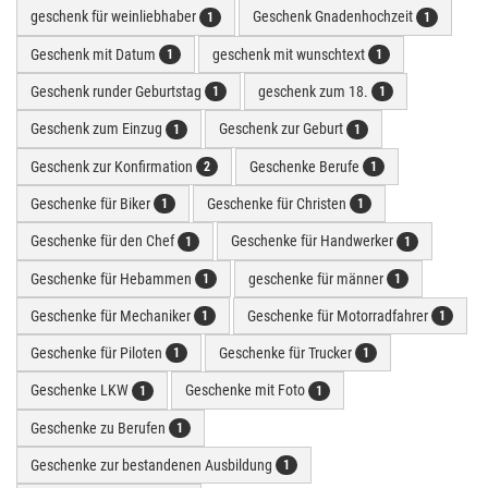
geschenk für weinliebhaber
Geschenk Gnadenhochzeit
1
1
Geschenk mit Datum
geschenk mit wunschtext
1
1
Geschenk runder Geburtstag
geschenk zum 18.
1
1
Geschenk zum Einzug
Geschenk zur Geburt
1
1
Geschenk zur Konfirmation
Geschenke Berufe
2
1
Geschenke für Biker
Geschenke für Christen
1
1
Geschenke für den Chef
Geschenke für Handwerker
1
1
Geschenke für Hebammen
geschenke für männer
1
1
Geschenke für Mechaniker
Geschenke für Motorradfahrer
1
1
Geschenke für Piloten
Geschenke für Trucker
1
1
Geschenke LKW
Geschenke mit Foto
1
1
Geschenke zu Berufen
1
Geschenke zur bestandenen Ausbildung
1