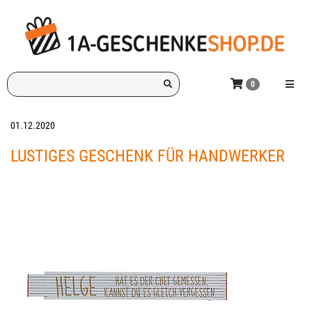
Zum
Hauptinhalt
springen
Ich
Menü e
0
suche
ein
Geschenk
01.12.2020
für:
LUSTIGES GESCHENK FÜR HANDWERKER