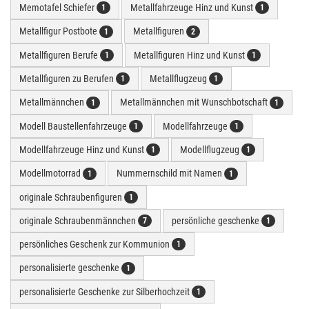
Memotafel Schiefer
Metallfahrzeuge Hinz und Kunst
1
1
Metallfigur Postbote
Metallfiguren
1
2
Metallfiguren Berufe
Metallfiguren Hinz und Kunst
1
1
Metallfiguren zu Berufen
Metallflugzeug
1
1
Metallmännchen
Metallmännchen mit Wunschbotschaft
1
1
Modell Baustellenfahrzeuge
Modellfahrzeuge
1
1
Modellfahrzeuge Hinz und Kunst
Modellflugzeug
1
1
Modellmotorrad
Nummernschild mit Namen
1
1
originale Schraubenfiguren
1
originale Schraubenmännchen
persönliche geschenke
7
1
persönliches Geschenk zur Kommunion
1
personalisierte geschenke
1
personalisierte Geschenke zur Silberhochzeit
1