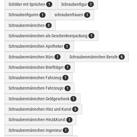
Schilder mit Sprüchen
Schraubenfigur
1
1
Schraubenfiguren
schraubenfrauen
1
1
Schraubenmännchen
3
Schraubenmännchen als Geschenkverpackung
1
Schraubenmännchen Apotheker
1
Schraubenmännchen Büro
Schraubenmännchen Berufe
1
6
Schraubenmännchen Briefträger
1
Schraubenmännchen Fahrzeug
1
Schraubenmännchen Fahrzeuge
1
Schraubenmännchen Geldgeschenk
1
Schraubenmännchen Hinz und Kunst
3
Schraubenmännchen Hinz&Kunst
1
Schraubenmännchen Ingenieur
1