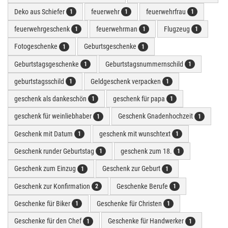
Deko aus Schiefer
feuerwehr
feuerwehrfrau
1
1
1
feuerwehrgeschenk
feuerwehrman
Flugzeug
1
1
1
Fotogeschenke
Geburtsgeschenke
1
1
Geburtstagsgeschenke
Geburtstagsnummernschild
1
1
geburtstagsschild
Geldgeschenk verpacken
1
1
geschenk als dankeschön
geschenk für papa
1
1
geschenk für weinliebhaber
Geschenk Gnadenhochzeit
1
1
Geschenk mit Datum
geschenk mit wunschtext
1
1
Geschenk runder Geburtstag
geschenk zum 18.
1
1
Geschenk zum Einzug
Geschenk zur Geburt
1
1
Geschenk zur Konfirmation
Geschenke Berufe
2
1
Geschenke für Biker
Geschenke für Christen
1
1
Geschenke für den Chef
Geschenke für Handwerker
1
1