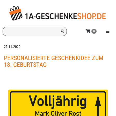
Zum
Hauptinhalt
springen
Ich
Menü e
0
suche
ein
Geschenk
25.11.2020
für:
PERSONALISIERTE GESCHENKIDEE ZUM
18. GEBURTSTAG