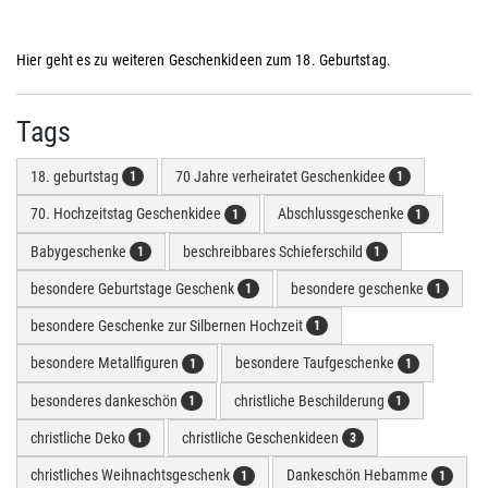
Hier geht es zu weiteren Geschenkideen zum 18. Geburtstag.
Tags
18. geburtstag
70 Jahre verheiratet Geschenkidee
1
1
70. Hochzeitstag Geschenkidee
Abschlussgeschenke
1
1
Babygeschenke
beschreibbares Schieferschild
1
1
besondere Geburtstage Geschenk
besondere geschenke
1
1
besondere Geschenke zur Silbernen Hochzeit
1
besondere Metallfiguren
besondere Taufgeschenke
1
1
besonderes dankeschön
christliche Beschilderung
1
1
christliche Deko
christliche Geschenkideen
1
3
christliches Weihnachtsgeschenk
Dankeschön Hebamme
1
1