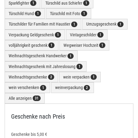
Sparkfighter
Türschild aus Schiefer
1
1
Türschild Hund
Türschild mit Foto
1
1
Türschilder für Familien mit Haustier
Umzugsgeschenk
1
1
Verpackung Geldgeschenk
Vintageschilder
1
1
volljährigkeit geschenk
Wegweiser Hochzeit
1
1
Weihnachtsgeschenk Handwerker
1
Weihnachtsgeschenk mit Jahreslosung
1
Weihnachtsgeschenke
wein verpacken
2
1
wein verschenken
weinverpackung
1
2
Alle anzeigen
31
Geschenke nach Preis
Geschenke bis 5,00 €