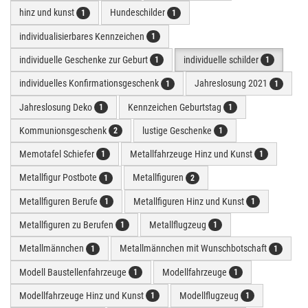
hinz und kunst
Hundeschilder
1
1
individualisierbares Kennzeichen
1
individuelle Geschenke zur Geburt
individuelle schilder
1
1
individuelles Konfirmationsgeschenk
Jahreslosung 2021
1
1
Jahreslosung Deko
Kennzeichen Geburtstag
1
1
Kommunionsgeschenk
lustige Geschenke
2
1
Memotafel Schiefer
Metallfahrzeuge Hinz und Kunst
1
1
Metallfigur Postbote
Metallfiguren
1
2
Metallfiguren Berufe
Metallfiguren Hinz und Kunst
1
1
Metallfiguren zu Berufen
Metallflugzeug
1
1
Metallmännchen
Metallmännchen mit Wunschbotschaft
1
1
Modell Baustellenfahrzeuge
Modellfahrzeuge
1
1
Modellfahrzeuge Hinz und Kunst
Modellflugzeug
1
1