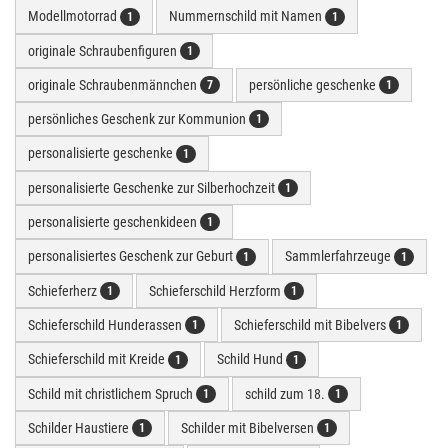
Modellmotorrad
Nummernschild mit Namen
1
1
originale Schraubenfiguren
1
originale Schraubenmännchen
persönliche geschenke
7
1
persönliches Geschenk zur Kommunion
1
personalisierte geschenke
1
personalisierte Geschenke zur Silberhochzeit
1
personalisierte geschenkideen
1
personalisiertes Geschenk zur Geburt
Sammlerfahrzeuge
1
1
Schieferherz
Schieferschild Herzform
1
1
Schieferschild Hunderassen
Schieferschild mit Bibelvers
1
1
Schieferschild mit Kreide
Schild Hund
1
1
Schild mit christlichem Spruch
schild zum 18.
1
1
Schilder Haustiere
Schilder mit Bibelversen
1
1