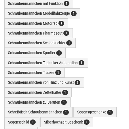
Schraubenmännchen mit Funktion
1
Schraubenmännchen Modellfahrzeuge
1
Schraubenmännchen Motorrad
1
Schraubenmännchen Pharmazeut
1
Schraubenmännchen Schiedsrichter
1
Schraubenmännchen Sportler
1
Schraubenmännchen Techniker Automation
1
Schraubenmännchen Trucker
1
Schraubenmännchen von Hinz und Kunst
2
Schraubenmännchen Zettelhalter
1
Schraubenmännchen zu Berufen
1
Schreibtisch Schraubenmännchen
Segensgeschenke
1
1
Segensschild
Silberhochzeit Geschenk
1
1