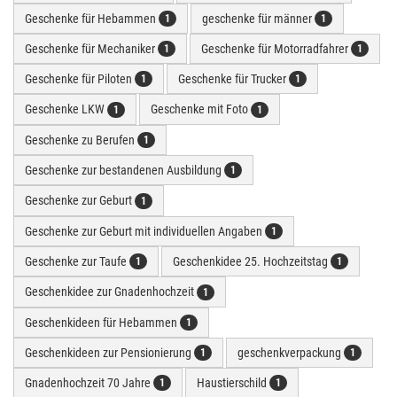
Geschenke für Hebammen
geschenke für männer
1
1
Geschenke für Mechaniker
Geschenke für Motorradfahrer
1
1
Geschenke für Piloten
Geschenke für Trucker
1
1
Geschenke LKW
Geschenke mit Foto
1
1
Geschenke zu Berufen
1
Geschenke zur bestandenen Ausbildung
1
Geschenke zur Geburt
1
Geschenke zur Geburt mit individuellen Angaben
1
Geschenke zur Taufe
Geschenkidee 25. Hochzeitstag
1
1
Geschenkidee zur Gnadenhochzeit
1
Geschenkideen für Hebammen
1
Geschenkideen zur Pensionierung
geschenkverpackung
1
1
Gnadenhochzeit 70 Jahre
Haustierschild
1
1