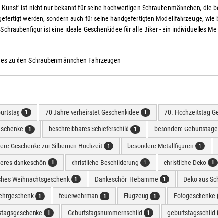
d Kunst" ist nicht nur bekannt für seine hochwertigen Schraubenmännchen, die
 gefertigt werden, sondern auch für seine handgefertigten Modellfahrzeuge, wie
Schraubenfigur ist eine ideale Geschenkidee für alle Biker - ein individuelles M
t es zu den Schraubenmännchen Fahrzeugen
burtstag
70 Jahre verheiratet Geschenkidee
70. Hochzeitstag G
1
1
eschenke
beschreibbares Schieferschild
besondere Geburtstag
1
1
ere Geschenke zur Silbernen Hochzeit
besondere Metallfiguren
1
1
eres dankeschön
christliche Beschilderung
christliche Deko
1
1
1
liches Weihnachtsgeschenk
Dankeschön Hebamme
Deko aus Sc
1
1
ehrgeschenk
feuerwehrman
Flugzeug
Fotogeschenke
1
1
1
stagsgeschenke
Geburtstagsnummernschild
geburtstagsschild
1
1