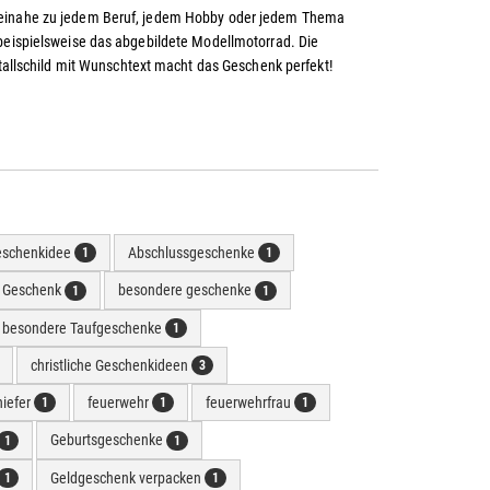
 beinahe zu jedem Beruf, jedem Hobby oder jedem Thema
 beispielsweise das abgebildete Modellmotorrad. Die
etallschild mit Wunschtext macht das Geschenk perfekt!
eschenkidee
Abschlussgeschenke
1
1
e Geschenk
besondere geschenke
1
1
besondere Taufgeschenke
1
christliche Geschenkideen
3
hiefer
feuerwehr
feuerwehrfrau
1
1
1
Geburtsgeschenke
1
1
Geldgeschenk verpacken
1
1