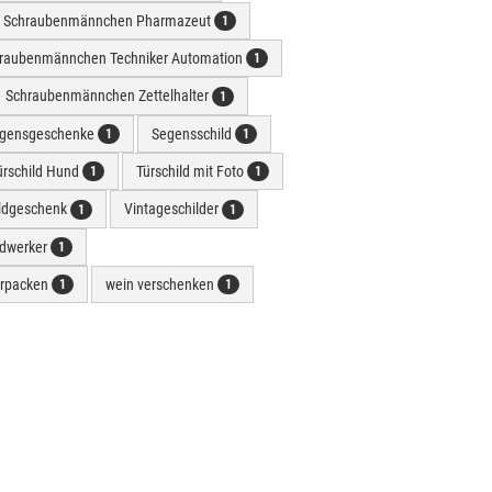
Schraubenmännchen Pharmazeut
1
raubenmännchen Techniker Automation
1
Schraubenmännchen Zettelhalter
1
gensgeschenke
Segensschild
1
1
ürschild Hund
Türschild mit Foto
1
1
ldgeschenk
Vintageschilder
1
1
dwerker
1
erpacken
wein verschenken
1
1