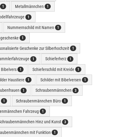
Metallmännchen
1
1
dellfahrzeuge
1
Nummernschild mit Namen
1
e geschenke
1
sonalisierte Geschenke zur Silberhochzeit
1
ammlerfahrzeuge
Schieferherz
1
1
t Bibelvers
Schieferschild mit Kreide
1
1
ilder Haustiere
Schilder mit Bibelversen
1
1
aubenfrauen
Schraubenmännchen
1
3
r
Schraubenmännchen Büro
1
1
benmännchen Fahrzeug
1
Schraubenmännchen Hinz und Kunst
3
raubenmännchen mit Funktion
1