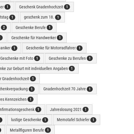
ber
Geschenk Gnadenhochzeit
1
1
tstag
geschenk zum 18.
1
1
n
Geschenke Berufe
2
1
Geschenke für Handwerker
1
1
aniker
Geschenke für Motorradfahrer
1
1
Geschenke mit Foto
Geschenke zu Berufen
1
1
ke zur Geburt mit individuellen Angaben
1
r Gnadenhochzeit
1
chenkverpackung
Gnadenhochzeit 70 Jahre
1
1
ares Kennzeichen
1
onfirmationsgeschenk
Jahreslosung 2021
1
1
lustige Geschenke
Memotafel Schiefer
2
1
1
Metallfiguren Berufe
1