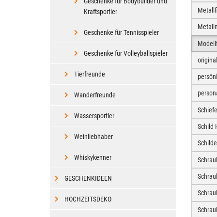
Geschenke für Bodybuilder und
Metall
Kraftsportler
Metall
Geschenke für Tennisspieler
Modell
Geschenke für Volleyballspieler
origin
Tierfreunde
persön
person
Wanderfreunde
Schief
Wassersportler
Schild
Weinliebhaber
Schild
Whiskykenner
Schrau
Schrau
GESCHENKIDEEN
Schra
HOCHZEITSDEKO
Schrau