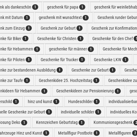
nk als dankeschön
geschenk für papa
geschenk für weinliebha
1
1
nk mit Datum
geschenk mit wunschtext
Geschenk runder Gebur
1
1
nk zum Einzug
Geschenk zur Geburt
Geschenk zur Konfirmatio
1
1
nke für Biker
Geschenke für Christen
Geschenke für den Chef
1
1
enke für Hebammen
geschenke für männer
Geschenke für Mech
1
1
nke für Piloten
Geschenke für Trucker
Geschenke LKW
1
1
1
nke zur bestandenen Ausbildung
Geschenke zur Geburt
Geschen
1
1
nke zur Taufe
Geschenkidee 25. Hochzeitstag
Geschenkidee zu
1
1
nkideen für Hebammen
Geschenkideen zur Pensionierung
ges
1
1
erschild
hinz und kunst
Hundeschilder
individualisierb
1
1
1
uelle Geschenke zur Geburt
individuelle schilder
individuelles K
1
1
losung Deko
Kennzeichen Geburtstag
Kommunionsgeschenk
1
1
fahrzeuge Hinz und Kunst
Metallfigur Postbote
Metallfiguren
1
1
2