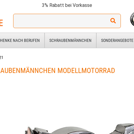
3% Rabatt bei Vorkasse
Ich
suche
ein
Geschenk
HENKE NACH BERUFEN
SCHRAUBENMÄNNCHEN
SONDERANGEBOTE
für:
21
RAUBENMÄNNCHEN MODELLMOTORRAD