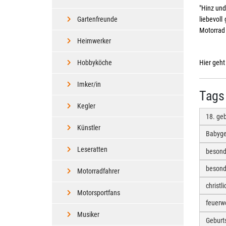
"Hinz un
Gartenfreunde
liebevoll
Motorrad 
Heimwerker
Hobbyköche
Hier geh
Imker/in
Tags
Kegler
18. ge
Künstler
Babyg
Leseratten
besond
besond
Motorradfahrer
christ
Motorsportfans
feuerw
Musiker
Geburt