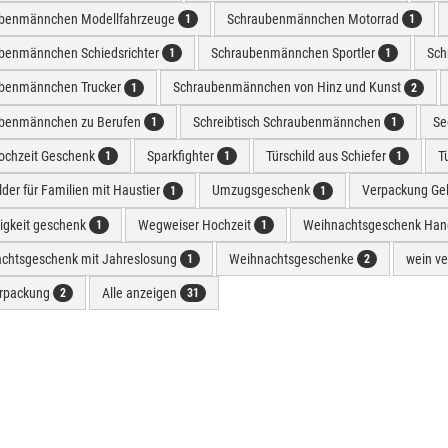
benmännchen Modellfahrzeuge
Schraubenmännchen Motorrad
1
1
benmännchen Schiedsrichter
Schraubenmännchen Sportler
Sch
1
1
benmännchen Trucker
Schraubenmännchen von Hinz und Kunst
1
2
benmännchen zu Berufen
Schreibtisch Schraubenmännchen
Se
1
1
hochzeit Geschenk
Sparkfighter
Türschild aus Schiefer
T
1
1
1
lder für Familien mit Haustier
Umzugsgeschenk
Verpackung Ge
1
1
rigkeit geschenk
Wegweiser Hochzeit
Weihnachtsgeschenk Han
1
1
chtsgeschenk mit Jahreslosung
Weihnachtsgeschenke
wein v
1
2
rpackung
Alle anzeigen
2
31