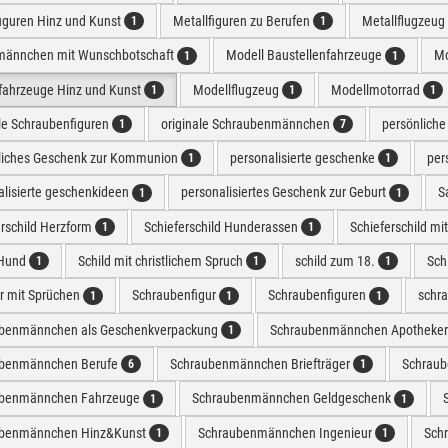
figuren Hinz und Kunst
Metallfiguren zu Berufen
Metallflugzeug
1
1
männchen mit Wunschbotschaft
Modell Baustellenfahrzeuge
Mo
1
1
fahrzeuge Hinz und Kunst
Modellflugzeug
Modellmotorrad
1
1
1
ale Schraubenfiguren
originale Schraubenmännchen
persönlich
1
7
liches Geschenk zur Kommunion
personalisierte geschenke
per
1
1
alisierte geschenkideen
personalisiertes Geschenk zur Geburt
S
1
1
erschild Herzform
Schieferschild Hunderassen
Schieferschild mi
1
1
 Hund
Schild mit christlichem Spruch
schild zum 18.
Sch
1
1
1
er mit Sprüchen
Schraubenfigur
Schraubenfiguren
schr
1
1
1
benmännchen als Geschenkverpackung
Schraubenmännchen Apotheke
1
benmännchen Berufe
Schraubenmännchen Briefträger
Schrau
6
1
ubenmännchen Fahrzeuge
Schraubenmännchen Geldgeschenk
1
1
benmännchen Hinz&Kunst
Schraubenmännchen Ingenieur
Sch
1
1