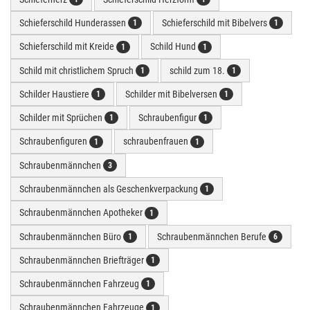
Schieferschild Hunderassen
Schieferschild mit Bibelvers
1
1
Schieferschild mit Kreide
Schild Hund
1
1
Schild mit christlichem Spruch
schild zum 18.
1
1
Schilder Haustiere
Schilder mit Bibelversen
1
1
Schilder mit Sprüchen
Schraubenfigur
1
1
Schraubenfiguren
schraubenfrauen
1
1
Schraubenmännchen
3
Schraubenmännchen als Geschenkverpackung
1
Schraubenmännchen Apotheker
1
Schraubenmännchen Büro
Schraubenmännchen Berufe
1
6
Schraubenmännchen Briefträger
1
Schraubenmännchen Fahrzeug
1
Schraubenmännchen Fahrzeuge
1