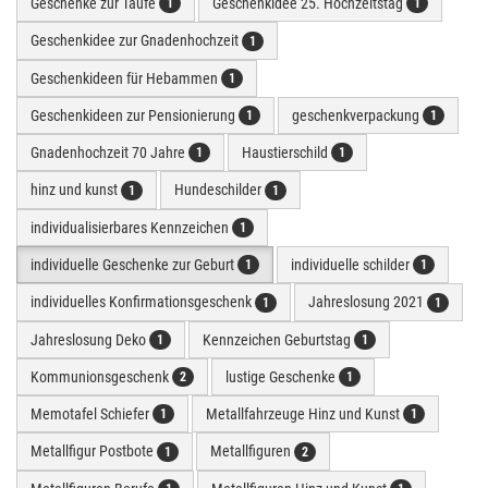
Geschenke zur Taufe
Geschenkidee 25. Hochzeitstag
1
1
Geschenkidee zur Gnadenhochzeit
1
Geschenkideen für Hebammen
1
Geschenkideen zur Pensionierung
geschenkverpackung
1
1
Gnadenhochzeit 70 Jahre
Haustierschild
1
1
hinz und kunst
Hundeschilder
1
1
individualisierbares Kennzeichen
1
individuelle Geschenke zur Geburt
individuelle schilder
1
1
individuelles Konfirmationsgeschenk
Jahreslosung 2021
1
1
Jahreslosung Deko
Kennzeichen Geburtstag
1
1
Kommunionsgeschenk
lustige Geschenke
2
1
Memotafel Schiefer
Metallfahrzeuge Hinz und Kunst
1
1
Metallfigur Postbote
Metallfiguren
1
2