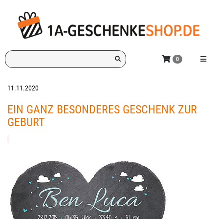
Zum
Hauptinhalt
springen
Ich
Menü e
0
suche
ein
Geschenk
11.11.2020
für:
EIN GANZ BESONDERES GESCHENK ZUR
GEBURT