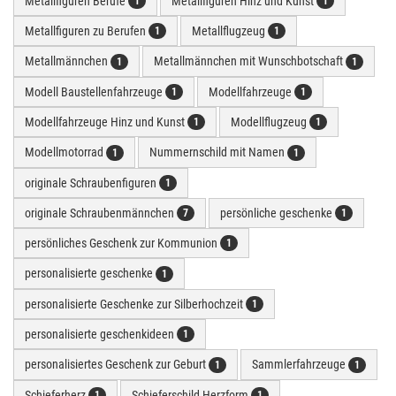
Metallfiguren Berufe
Metallfiguren Hinz und Kunst
1
1
Metallfiguren zu Berufen
Metallflugzeug
1
1
Metallmännchen
Metallmännchen mit Wunschbotschaft
1
1
Modell Baustellenfahrzeuge
Modellfahrzeuge
1
1
Modellfahrzeuge Hinz und Kunst
Modellflugzeug
1
1
Modellmotorrad
Nummernschild mit Namen
1
1
originale Schraubenfiguren
1
originale Schraubenmännchen
persönliche geschenke
7
1
persönliches Geschenk zur Kommunion
1
personalisierte geschenke
1
personalisierte Geschenke zur Silberhochzeit
1
personalisierte geschenkideen
1
personalisiertes Geschenk zur Geburt
Sammlerfahrzeuge
1
1
Schieferherz
Schieferschild Herzform
1
1