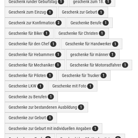
Geschenk runder Geburtstag
geschenk zum 18.
1
1
Geschenk zum Einzug
Geschenk zur Geburt
1
1
Geschenk zur Konfirmation
Geschenke Berufe
2
1
Geschenke für Biker
Geschenke für Christen
1
1
Geschenke für den Chef
Geschenke für Handwerker
1
1
Geschenke für Hebammen
geschenke für männer
1
1
Geschenke für Mechaniker
Geschenke für Motorradfahrer
1
1
Geschenke für Piloten
Geschenke für Trucker
1
1
Geschenke LKW
Geschenke mit Foto
1
1
Geschenke zu Berufen
1
Geschenke zur bestandenen Ausbildung
1
Geschenke zur Geburt
1
Geschenke zur Geburt mit individuellen Angaben
1