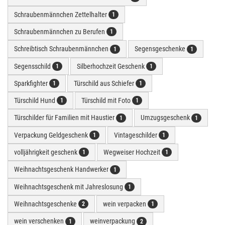
Schraubenmännchen Zettelhalter
1
Schraubenmännchen zu Berufen
1
Schreibtisch Schraubenmännchen
Segensgeschenke
1
1
Segensschild
Silberhochzeit Geschenk
1
1
Sparkfighter
Türschild aus Schiefer
1
1
Türschild Hund
Türschild mit Foto
1
1
Türschilder für Familien mit Haustier
Umzugsgeschenk
1
1
Verpackung Geldgeschenk
Vintageschilder
1
1
volljährigkeit geschenk
Wegweiser Hochzeit
1
1
Weihnachtsgeschenk Handwerker
1
Weihnachtsgeschenk mit Jahreslosung
1
Weihnachtsgeschenke
wein verpacken
2
1
wein verschenken
weinverpackung
1
2