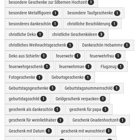
besondere Geschenke zur Silbernen Hochzeit
1
besondere Metallfiguren
besondere Taufgeschenke
1
1
besonderes dankeschön
christliche Beschilderung
1
1
christliche Deko
christliche Geschenkideen
1
3
christliches Weihnachtsgeschenk
Dankeschön Hebamme
1
1
Deko aus Schiefer
feuerwehr
feuerwehrfrau
1
1
1
feuerwehrgeschenk
feuerwehrman
Flugzeug
1
1
1
Fotogeschenke
Geburtsgeschenke
1
1
Geburtstagsgeschenke
Geburtstagsnummernschild
1
1
geburtstagsschild
Geldgeschenk verpacken
1
1
geschenk als dankeschön
geschenk für papa
1
1
geschenk für weinliebhaber
Geschenk Gnadenhochzeit
1
1
Geschenk mit Datum
geschenk mit wunschtext
1
1