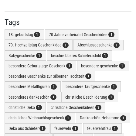
Tags
18. geburtstag
70 Jahre verheiratet Geschenkidee
1
1
70. Hochzeitstag Geschenkidee
Abschlussgeschenke
1
1
Babygeschenke
beschreibbares Schieferschild
1
1
besondere Geburtstage Geschenk
besondere geschenke
1
1
besondere Geschenke zur Silbernen Hochzeit
1
besondere Metallfiguren
besondere Taufgeschenke
1
1
besonderes dankeschön
christliche Beschilderung
1
1
christliche Deko
christliche Geschenkideen
1
3
christliches Weihnachtsgeschenk
Dankeschön Hebamme
1
1
Deko aus Schiefer
feuerwehr
feuerwehrfrau
1
1
1