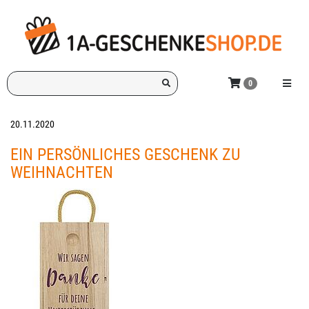
Zum
Hauptinhalt
springen
Ich
Menü e
0
suche
ein
Geschenk
20.11.2020
für:
EIN PERSÖNLICHES GESCHENK ZU
WEIHNACHTEN