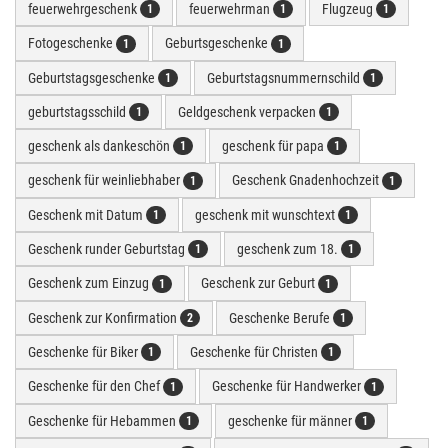
feuerwehrgeschenk
feuerwehrman
Flugzeug
1
1
1
Fotogeschenke
Geburtsgeschenke
1
1
Geburtstagsgeschenke
Geburtstagsnummernschild
1
1
geburtstagsschild
Geldgeschenk verpacken
1
1
geschenk als dankeschön
geschenk für papa
1
1
geschenk für weinliebhaber
Geschenk Gnadenhochzeit
1
1
Geschenk mit Datum
geschenk mit wunschtext
1
1
Geschenk runder Geburtstag
geschenk zum 18.
1
1
Geschenk zum Einzug
Geschenk zur Geburt
1
1
Geschenk zur Konfirmation
Geschenke Berufe
2
1
Geschenke für Biker
Geschenke für Christen
1
1
Geschenke für den Chef
Geschenke für Handwerker
1
1
Geschenke für Hebammen
geschenke für männer
1
1