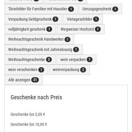
Türschilder für Familien mit Haustier
Umzugsgeschenk
1
1
Verpackung Geldgeschenk
Vintageschilder
1
1
volljährigkeit geschenk
Wegweiser Hochzeit
1
1
Weihnachtsgeschenk Handwerker
1
Weihnachtsgeschenk mit Jahreslosung
1
Weihnachtsgeschenke
wein verpacken
2
1
wein verschenken
weinverpackung
1
2
Alle anzeigen
31
Geschenke nach Preis
Geschenke bis 5,00 €
Geschenke bis 10,00 €