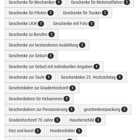
Geschenke für Mechaniker
Geschenke für Motorradfahrer
1
1
Geschenke für Piloten
Geschenke für Trucker
1
1
Geschenke LKW
Geschenke mit Foto
1
1
Geschenke zu Berufen
1
Geschenke zur bestandenen Ausbildung
1
Geschenke zur Geburt
1
Geschenke zur Geburt mit individuellen Angaben
1
Geschenke zur Taufe
Geschenkidee 25. Hochzeitstag
1
1
Geschenkidee zur Gnadenhochzeit
1
Geschenkideen für Hebammen
1
Geschenkideen zur Pensionierung
geschenkverpackung
1
1
Gnadenhochzeit 70 Jahre
Haustierschild
1
1
hinz und kunst
Hundeschilder
1
1