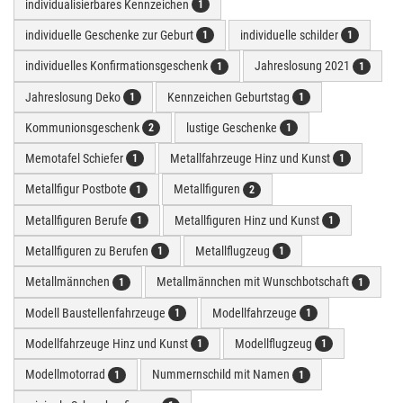
individualisierbares Kennzeichen
1
individuelle Geschenke zur Geburt
individuelle schilder
1
1
individuelles Konfirmationsgeschenk
Jahreslosung 2021
1
1
Jahreslosung Deko
Kennzeichen Geburtstag
1
1
Kommunionsgeschenk
lustige Geschenke
2
1
Memotafel Schiefer
Metallfahrzeuge Hinz und Kunst
1
1
Metallfigur Postbote
Metallfiguren
1
2
Metallfiguren Berufe
Metallfiguren Hinz und Kunst
1
1
Metallfiguren zu Berufen
Metallflugzeug
1
1
Metallmännchen
Metallmännchen mit Wunschbotschaft
1
1
Modell Baustellenfahrzeuge
Modellfahrzeuge
1
1
Modellfahrzeuge Hinz und Kunst
Modellflugzeug
1
1
Modellmotorrad
Nummernschild mit Namen
1
1