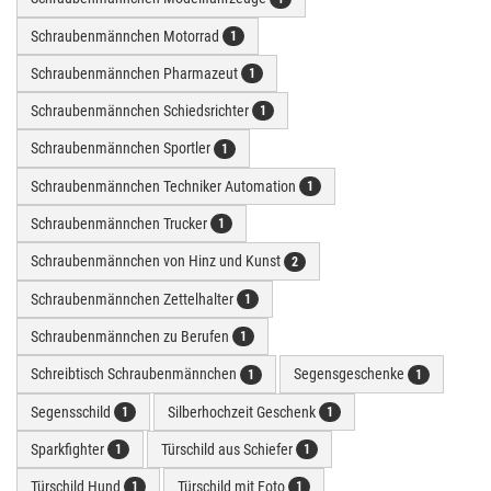
Schraubenmännchen Motorrad
1
Schraubenmännchen Pharmazeut
1
Schraubenmännchen Schiedsrichter
1
Schraubenmännchen Sportler
1
Schraubenmännchen Techniker Automation
1
Schraubenmännchen Trucker
1
Schraubenmännchen von Hinz und Kunst
2
Schraubenmännchen Zettelhalter
1
Schraubenmännchen zu Berufen
1
Schreibtisch Schraubenmännchen
Segensgeschenke
1
1
Segensschild
Silberhochzeit Geschenk
1
1
Sparkfighter
Türschild aus Schiefer
1
1
Türschild Hund
Türschild mit Foto
1
1