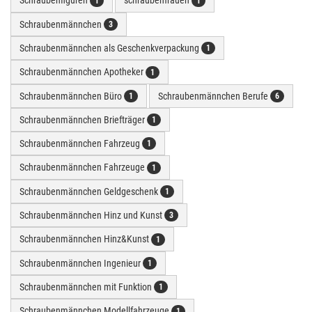
Schraubenfiguren
schraubenfrauen
1
1
Schraubenmännchen
3
Schraubenmännchen als Geschenkverpackung
1
Schraubenmännchen Apotheker
1
Schraubenmännchen Büro
Schraubenmännchen Berufe
1
6
Schraubenmännchen Briefträger
1
Schraubenmännchen Fahrzeug
1
Schraubenmännchen Fahrzeuge
1
Schraubenmännchen Geldgeschenk
1
Schraubenmännchen Hinz und Kunst
3
Schraubenmännchen Hinz&Kunst
1
Schraubenmännchen Ingenieur
1
Schraubenmännchen mit Funktion
1
Schraubenmännchen Modellfahrzeuge
1