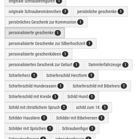
originale Schraubenfiguren
1
originale Schraubenmännchen
persönliche geschenke
7
1
persönliches Geschenk zur Kommunion
1
personalisierte geschenke
1
personalisierte Geschenke zur Silberhochzeit
1
personalisierte geschenkideen
1
personalisiertes Geschenk zur Geburt
Sammlerfahrzeuge
1
1
Schieferherz
Schieferschild Herzform
1
1
Schieferschild Hunderassen
Schieferschild mit Bibelvers
1
1
Schieferschild mit Kreide
Schild Hund
1
1
Schild mit christlichem Spruch
schild zum 18.
1
1
Schilder Haustiere
Schilder mit Bibelversen
1
1
Schilder mit Sprüchen
Schraubenfigur
1
1