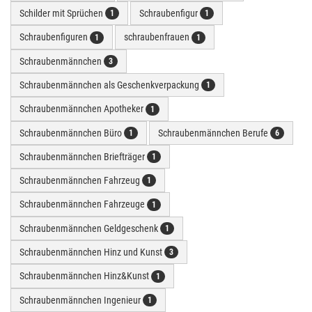
Schilder mit Sprüchen
Schraubenfigur
1
1
Schraubenfiguren
schraubenfrauen
1
1
Schraubenmännchen
3
Schraubenmännchen als Geschenkverpackung
1
Schraubenmännchen Apotheker
1
Schraubenmännchen Büro
Schraubenmännchen Berufe
1
6
Schraubenmännchen Briefträger
1
Schraubenmännchen Fahrzeug
1
Schraubenmännchen Fahrzeuge
1
Schraubenmännchen Geldgeschenk
1
Schraubenmännchen Hinz und Kunst
3
Schraubenmännchen Hinz&Kunst
1
Schraubenmännchen Ingenieur
1