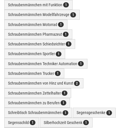
Schraubenmännchen mit Funktion
1
Schraubenmännchen Modellfahrzeuge
1
Schraubenmännchen Motorrad
1
Schraubenmännchen Pharmazeut
1
Schraubenmännchen Schiedsrichter
1
Schraubenmännchen Sportler
1
Schraubenmännchen Techniker Automation
1
Schraubenmännchen Trucker
1
Schraubenmännchen von Hinz und Kunst
2
Schraubenmännchen Zettelhalter
1
Schraubenmännchen zu Berufen
1
Schreibtisch Schraubenmännchen
Segensgeschenke
1
1
Segensschild
Silberhochzeit Geschenk
1
1