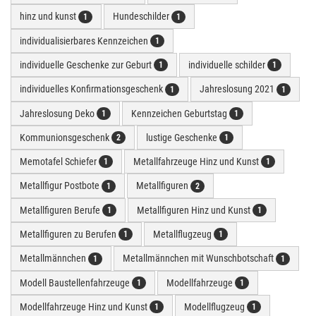
hinz und kunst
Hundeschilder
1
1
individualisierbares Kennzeichen
1
individuelle Geschenke zur Geburt
individuelle schilder
1
1
individuelles Konfirmationsgeschenk
Jahreslosung 2021
1
1
Jahreslosung Deko
Kennzeichen Geburtstag
1
1
Kommunionsgeschenk
lustige Geschenke
2
1
Memotafel Schiefer
Metallfahrzeuge Hinz und Kunst
1
1
Metallfigur Postbote
Metallfiguren
1
2
Metallfiguren Berufe
Metallfiguren Hinz und Kunst
1
1
Metallfiguren zu Berufen
Metallflugzeug
1
1
Metallmännchen
Metallmännchen mit Wunschbotschaft
1
1
Modell Baustellenfahrzeuge
Modellfahrzeuge
1
1
Modellfahrzeuge Hinz und Kunst
Modellflugzeug
1
1