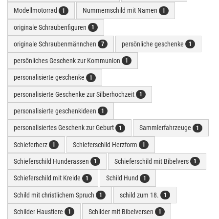
Modellmotorrad
Nummernschild mit Namen
1
1
originale Schraubenfiguren
1
originale Schraubenmännchen
persönliche geschenke
7
1
persönliches Geschenk zur Kommunion
1
personalisierte geschenke
1
personalisierte Geschenke zur Silberhochzeit
1
personalisierte geschenkideen
1
personalisiertes Geschenk zur Geburt
Sammlerfahrzeuge
1
1
Schieferherz
Schieferschild Herzform
1
1
Schieferschild Hunderassen
Schieferschild mit Bibelvers
1
1
Schieferschild mit Kreide
Schild Hund
1
1
Schild mit christlichem Spruch
schild zum 18.
1
1
Schilder Haustiere
Schilder mit Bibelversen
1
1