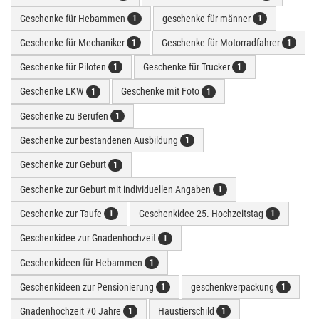
Geschenke für Hebammen
geschenke für männer
1
1
Geschenke für Mechaniker
Geschenke für Motorradfahrer
1
1
Geschenke für Piloten
Geschenke für Trucker
1
1
Geschenke LKW
Geschenke mit Foto
1
1
Geschenke zu Berufen
1
Geschenke zur bestandenen Ausbildung
1
Geschenke zur Geburt
1
Geschenke zur Geburt mit individuellen Angaben
1
Geschenke zur Taufe
Geschenkidee 25. Hochzeitstag
1
1
Geschenkidee zur Gnadenhochzeit
1
Geschenkideen für Hebammen
1
Geschenkideen zur Pensionierung
geschenkverpackung
1
1
Gnadenhochzeit 70 Jahre
Haustierschild
1
1