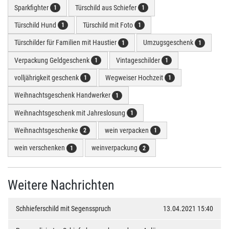
Sparkfighter
Türschild aus Schiefer
1
1
Türschild Hund
Türschild mit Foto
1
1
Türschilder für Familien mit Haustier
Umzugsgeschenk
1
1
Verpackung Geldgeschenk
Vintageschilder
1
1
volljährigkeit geschenk
Wegweiser Hochzeit
1
1
Weihnachtsgeschenk Handwerker
1
Weihnachtsgeschenk mit Jahreslosung
1
Weihnachtsgeschenke
wein verpacken
2
1
wein verschenken
weinverpackung
1
2
Weitere Nachrichten
Schhieferschild mit Segensspruch
13.04.2021 15:40