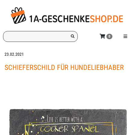
Zum
Hauptinhalt
springen
Ich
Menü e
0
suche
ein
Geschenk
23.02.2021
für:
SCHIEFERSCHILD FÜR HUNDELIEBHABER