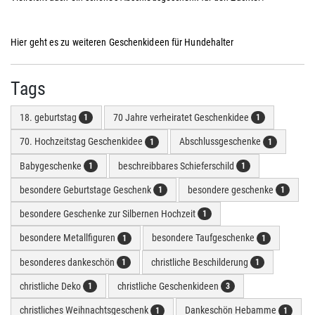
Hier geht es zu weiteren Geschenkideen für Hundehalter
Tags
18. geburtstag
70 Jahre verheiratet Geschenkidee
1
1
70. Hochzeitstag Geschenkidee
Abschlussgeschenke
1
1
Babygeschenke
beschreibbares Schieferschild
1
1
besondere Geburtstage Geschenk
besondere geschenke
1
1
besondere Geschenke zur Silbernen Hochzeit
1
besondere Metallfiguren
besondere Taufgeschenke
1
1
besonderes dankeschön
christliche Beschilderung
1
1
christliche Deko
christliche Geschenkideen
1
3
christliches Weihnachtsgeschenk
Dankeschön Hebamme
1
1