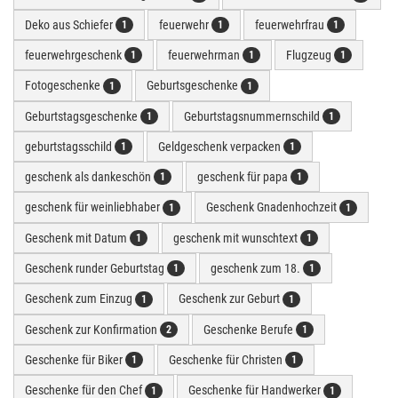
Deko aus Schiefer
feuerwehr
feuerwehrfrau
1
1
1
feuerwehrgeschenk
feuerwehrman
Flugzeug
1
1
1
Fotogeschenke
Geburtsgeschenke
1
1
Geburtstagsgeschenke
Geburtstagsnummernschild
1
1
geburtstagsschild
Geldgeschenk verpacken
1
1
geschenk als dankeschön
geschenk für papa
1
1
geschenk für weinliebhaber
Geschenk Gnadenhochzeit
1
1
Geschenk mit Datum
geschenk mit wunschtext
1
1
Geschenk runder Geburtstag
geschenk zum 18.
1
1
Geschenk zum Einzug
Geschenk zur Geburt
1
1
Geschenk zur Konfirmation
Geschenke Berufe
2
1
Geschenke für Biker
Geschenke für Christen
1
1
Geschenke für den Chef
Geschenke für Handwerker
1
1