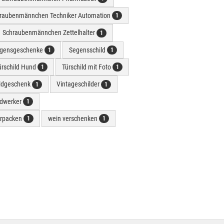
raubenmännchen Techniker Automation
1
Schraubenmännchen Zettelhalter
1
gensgeschenke
Segensschild
1
1
ürschild Hund
Türschild mit Foto
1
1
ldgeschenk
Vintageschilder
1
1
dwerker
1
erpacken
wein verschenken
1
1