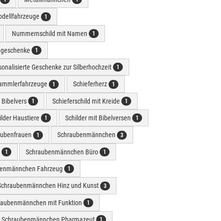
dellfahrzeuge
1
Nummernschild mit Namen
1
e geschenke
1
sonalisierte Geschenke zur Silberhochzeit
1
ammlerfahrzeuge
Schieferherz
1
1
t Bibelvers
Schieferschild mit Kreide
1
1
ilder Haustiere
Schilder mit Bibelversen
1
1
aubenfrauen
Schraubenmännchen
1
3
r
Schraubenmännchen Büro
1
1
benmännchen Fahrzeug
1
Schraubenmännchen Hinz und Kunst
3
raubenmännchen mit Funktion
1
Schraubenmännchen Pharmazeut
1