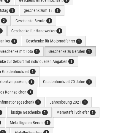
ber
Geschenk Gnadenhochzeit
1
1
tstag
geschenk zum 18.
1
1
n
Geschenke Berufe
2
1
Geschenke für Handwerker
1
1
aniker
Geschenke für Motorradfahrer
1
1
Geschenke mit Foto
Geschenke zu Berufen
1
1
ke zur Geburt mit individuellen Angaben
1
r Gnadenhochzeit
1
chenkverpackung
Gnadenhochzeit 70 Jahre
1
1
ares Kennzeichen
1
onfirmationsgeschenk
Jahreslosung 2021
1
1
lustige Geschenke
Memotafel Schiefer
2
1
1
Metallfiguren Berufe
1
Metallmännchen
1
1