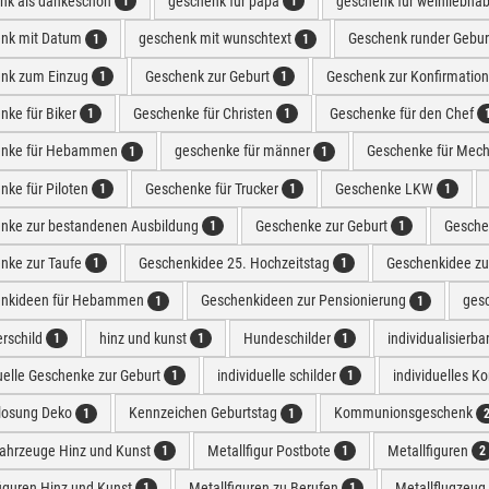
nk als dankeschön
geschenk für papa
geschenk für weinliebha
1
1
nk mit Datum
geschenk mit wunschtext
Geschenk runder Gebur
1
1
nk zum Einzug
Geschenk zur Geburt
Geschenk zur Konfirmatio
1
1
nke für Biker
Geschenke für Christen
Geschenke für den Chef
1
1
enke für Hebammen
geschenke für männer
Geschenke für Mech
1
1
nke für Piloten
Geschenke für Trucker
Geschenke LKW
1
1
1
nke zur bestandenen Ausbildung
Geschenke zur Geburt
Geschen
1
1
nke zur Taufe
Geschenkidee 25. Hochzeitstag
Geschenkidee zu
1
1
nkideen für Hebammen
Geschenkideen zur Pensionierung
ges
1
1
erschild
hinz und kunst
Hundeschilder
individualisierb
1
1
1
uelle Geschenke zur Geburt
individuelle schilder
individuelles K
1
1
losung Deko
Kennzeichen Geburtstag
Kommunionsgeschenk
1
1
fahrzeuge Hinz und Kunst
Metallfigur Postbote
Metallfiguren
1
1
2
figuren Hinz und Kunst
Metallfiguren zu Berufen
Metallflugzeug
1
1