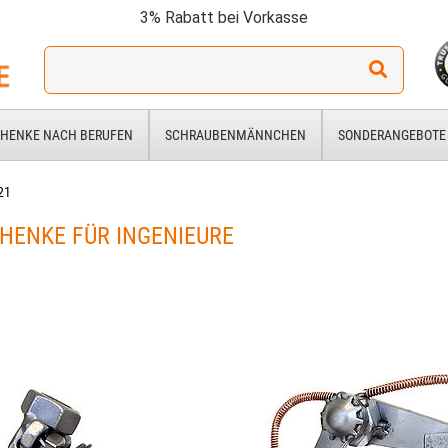
3% Rabatt bei Vorkasse
Ich
suche
ein
Geschenk
HENKE NACH BERUFEN
SCHRAUBENMÄNNCHEN
SONDERANGEBOTE
für:
21
HENKE FÜR INGENIEURE