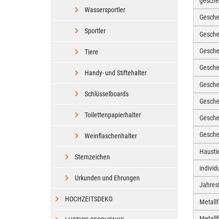
gesche
Wassersportler
Gesche
Sportler
Gesche
Gesche
Tiere
Gesch
Handy- und Stiftehalter
Gesche
Schlüsselboards
Gesche
Toilettenpapierhalter
Gesche
Gesche
Weinflaschenhalter
Hausti
Sternzeichen
individ
Urkunden und Ehrungen
Jahres
HOCHZEITSDEKO
Metall
Metall