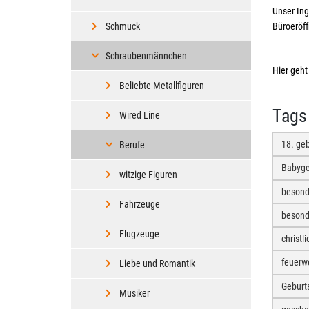
Unser Ing
Schmuck
Büroeröf
Schraubenmännchen
Hier geh
Beliebte Metallfiguren
Tags
Wired Line
18. ge
Berufe
Babyg
witzige Figuren
besond
Fahrzeuge
besond
Flugzeuge
christ
feuerw
Liebe und Romantik
Geburt
Musiker