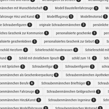
männchen mit Wunschbotschaft
Modell Baustellenfahrzeuge
Mo
1
1
fahrzeuge Hinz und Kunst
Modellflugzeug
Modellmotorrad
1
1
1
ale Schraubenfiguren
originale Schraubenmännchen
persönlich
1
7
liches Geschenk zur Kommunion
personalisierte geschenke
per
1
1
alisierte geschenkideen
personalisiertes Geschenk zur Geburt
S
1
1
erschild Herzform
Schieferschild Hunderassen
Schieferschild mi
1
1
 Hund
Schild mit christlichem Spruch
schild zum 18.
Sch
1
1
1
er mit Sprüchen
Schraubenfigur
Schraubenfiguren
schr
1
1
1
benmännchen als Geschenkverpackung
Schraubenmännchen Apotheke
1
benmännchen Berufe
Schraubenmännchen Briefträger
Schrau
6
1
ubenmännchen Fahrzeuge
Schraubenmännchen Geldgeschenk
1
1
benmännchen Hinz&Kunst
Schraubenmännchen Ingenieur
Sch
1
1
benmännchen Modellfahrzeuge
Schraubenmännchen Motorrad
1
1