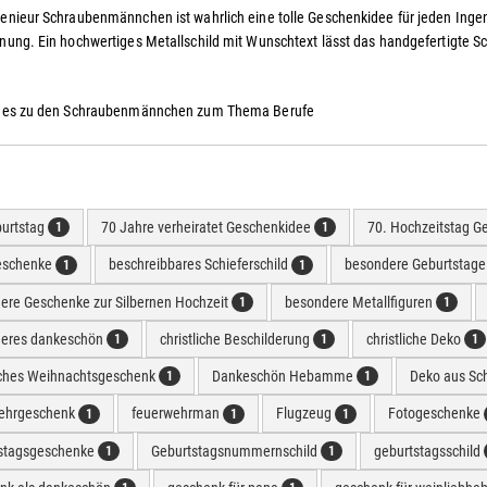
enieur Schraubenmännchen ist wahrlich eine tolle Geschenkidee für jeden Ingen
fnung. Ein hochwertiges Metallschild mit Wunschtext lässt das handgefertig
t es zu den Schraubenmännchen zum Thema Berufe
burtstag
70 Jahre verheiratet Geschenkidee
70. Hochzeitstag G
1
1
eschenke
beschreibbares Schieferschild
besondere Geburtstag
1
1
ere Geschenke zur Silbernen Hochzeit
besondere Metallfiguren
1
1
eres dankeschön
christliche Beschilderung
christliche Deko
1
1
1
liches Weihnachtsgeschenk
Dankeschön Hebamme
Deko aus Sc
1
1
ehrgeschenk
feuerwehrman
Flugzeug
Fotogeschenke
1
1
1
stagsgeschenke
Geburtstagsnummernschild
geburtstagsschild
1
1