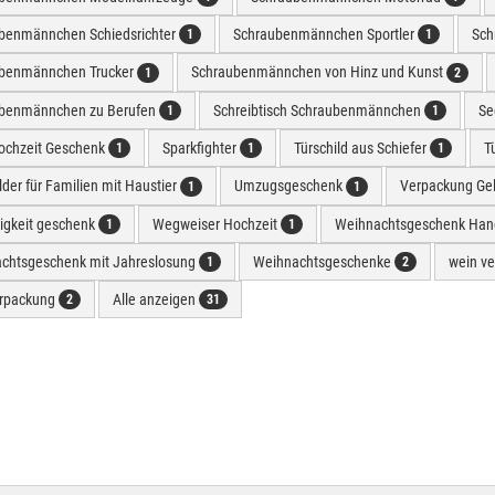
benmännchen Schiedsrichter
Schraubenmännchen Sportler
Sch
1
1
benmännchen Trucker
Schraubenmännchen von Hinz und Kunst
1
2
benmännchen zu Berufen
Schreibtisch Schraubenmännchen
Se
1
1
hochzeit Geschenk
Sparkfighter
Türschild aus Schiefer
T
1
1
1
lder für Familien mit Haustier
Umzugsgeschenk
Verpackung Ge
1
1
rigkeit geschenk
Wegweiser Hochzeit
Weihnachtsgeschenk Han
1
1
chtsgeschenk mit Jahreslosung
Weihnachtsgeschenke
wein v
1
2
rpackung
Alle anzeigen
2
31