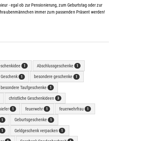
ieur - egal ob zur Pensionierung, zum Geburtstag oder zur
te Schraubenmännchen immer zum passenden Präsent werden!
eschenkidee
Abschlussgeschenke
1
1
e Geschenk
besondere geschenke
1
1
besondere Taufgeschenke
1
christliche Geschenkideen
3
hiefer
feuerwehr
feuerwehrfrau
1
1
1
Geburtsgeschenke
1
1
Geldgeschenk verpacken
1
1